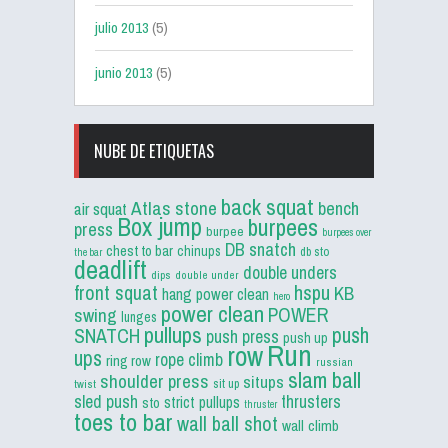
julio 2013
(5)
junio 2013
(5)
NUBE DE ETIQUETAS
back squat
Atlas stone
bench
air squat
Box jump
burpees
press
burpee
burpees over
DB snatch
chest to bar
chinups
db sto
the bar
deadlift
double unders
dips
double under
front squat
hspu
KB
hang power clean
hero
power clean
POWER
swing
lunges
pullups
push
SNATCH
push press
push up
Run
row
ups
rope climb
ring row
russian
slam ball
shoulder press
situps
sit up
twist
sled push
thrusters
strict pullups
sto
thruster
toes to bar
wall ball shot
wall climb