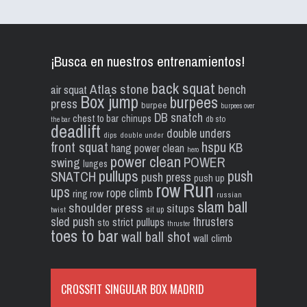
¡Busca en nuestros entrenamientos!
back squat
Atlas stone
bench
air squat
Box jump
burpees
press
burpee
burpees over
DB snatch
chest to bar
chinups
db sto
the bar
deadlift
double unders
dips
double under
front squat
hspu
KB
hang power clean
hero
power clean
POWER
swing
lunges
pullups
push
SNATCH
push press
push up
Run
row
ups
rope climb
ring row
russian
slam ball
shoulder press
situps
sit up
twist
sled push
thrusters
strict pullups
sto
thruster
toes to bar
wall ball shot
wall climb
CROSSFIT SINGULAR BOX MADRID