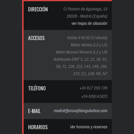
DIRECCIÓN
C/ Ramón de Aguinaga, 13
28028 - Madrid (España)
ver mapa de situación
ACCESOS
Salida 6 M-30 (C/ Alcalá)
Metro Ventas (L2 y L5)
Metro Manuel Becerra (L2 y L6)
Autobuses EMT 2, 12, 21, 38, 53,
56, 71, 106, 110, 143, 146, 156,
210, C1, L06, N5, N7
TELÉFONO
+34 917 250 728
+34 639141823
E-MAIL
madrid@crossfitsingularbox.com
HORARIOS
Ver horarios y reservas