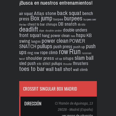
¡Busca en nuestros entrenamientos!
back squat
Atlas stone
bench
air squat
Box jump
burpees
press
burpee
burpees over
DB snatch
chest to bar
chinups
db sto
the bar
deadlift
double unders
dips
double under
front squat
hspu
KB
hang power clean
hero
power clean
POWER
swing
lunges
pullups
push
SNATCH
push press
push up
Run
row
ups
rope climb
ring row
russian
slam ball
shoulder press
situps
sit up
twist
sled push
thrusters
strict pullups
sto
thruster
toes to bar
wall ball shot
wall climb
CROSSFIT SINGULAR BOX MADRID
DIRECCIÓN
C/ Ramón de Aguinaga, 13
28028 - Madrid (España)
ver mapa de situación