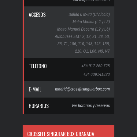
ACCESOS
Salida 6 M-30 (C/ Alcalá)
Metro Ventas (L2 y L5)
Metro Manuel Becerra (L2 y L6)
Autobuses EMT 2, 12, 21, 38, 53,
56, 71, 106, 110, 143, 146, 156,
210, C1, L06, N5, N7
TELÉFONO
+34 917 250 728
+34 639141823
E-MAIL
madrid@crossfitsingularbox.com
HORARIOS
Ver horarios y reservas
CROSSFIT SINGULAR BOX GRANADA