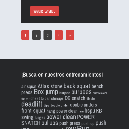
SEGUIR LEYENDO
1
2
3
›
»
¡Busca en nuestros entrenamientos!
back squat
Atlas stone
bench
air squat
Box jump
burpees
press
burpee
burpees over
DB snatch
chest to bar
chinups
db sto
the bar
deadlift
double unders
dips
double under
front squat
hspu
KB
hang power clean
hero
power clean
POWER
swing
lunges
pullups
push
SNATCH
push press
push up
Run
row