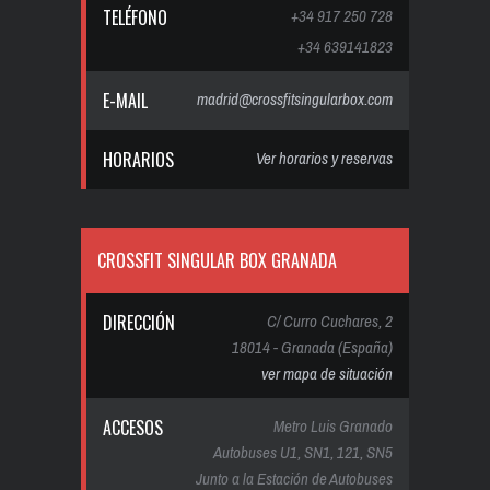
TELÉFONO
+34 917 250 728
+34 639141823
E-MAIL
madrid@crossfitsingularbox.com
HORARIOS
Ver horarios y reservas
CROSSFIT SINGULAR BOX GRANADA
DIRECCIÓN
C/ Curro Cuchares, 2
18014 - Granada (España)
ver mapa de situación
ACCESOS
Metro Luis Granado
Autobuses U1, SN1, 121, SN5
Junto a la Estación de Autobuses