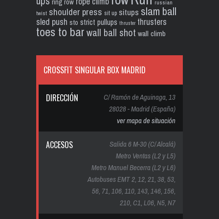
ups
rope climb
ring row
russian
slam ball
shoulder press
situps
sit up
twist
sled push
thrusters
strict pullups
sto
thruster
toes to bar
wall ball shot
wall climb
CROSSFIT SINGULAR BOX MADRID
DIRECCIÓN
C/ Ramón de Aguinaga, 13
28028 - Madrid (España)
ver mapa de situación
ACCESOS
Salida 6 M-30 (C/ Alcalá)
Metro Ventas (L2 y L5)
Metro Manuel Becerra (L2 y L6)
Autobuses EMT 2, 12, 21, 38, 53,
56, 71, 106, 110, 143, 146, 156,
210, C1, L06, N5, N7