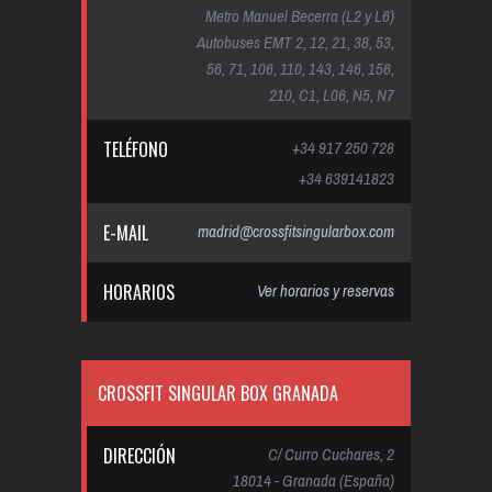
Metro Manuel Becerra (L2 y L6)
Autobuses EMT 2, 12, 21, 38, 53,
56, 71, 106, 110, 143, 146, 156,
210, C1, L06, N5, N7
TELÉFONO
+34 917 250 728
+34 639141823
E-MAIL
madrid@crossfitsingularbox.com
HORARIOS
Ver horarios y reservas
CROSSFIT SINGULAR BOX GRANADA
DIRECCIÓN
C/ Curro Cuchares, 2
18014 - Granada (España)