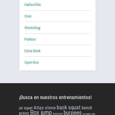
Halterofilia
Core
Stretching
Parkour
Extra Work
Open Box
¡Busca en nuestros entrenamientos!
back squat
Atlas stone
bench
air squat
Box jump
burpees
press
burpee
burpees over