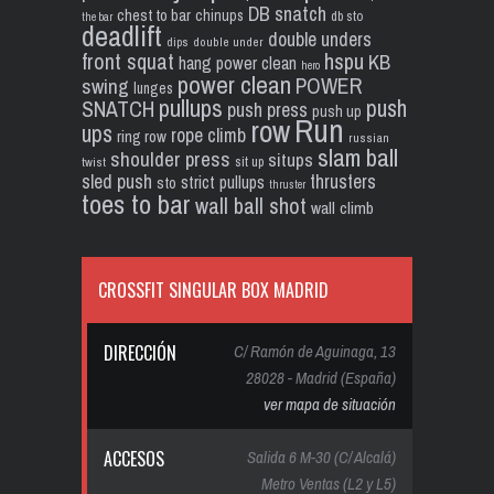
DB snatch
chest to bar
chinups
db sto
the bar
deadlift
double unders
dips
double under
front squat
hspu
KB
hang power clean
hero
power clean
POWER
swing
lunges
pullups
push
SNATCH
push press
push up
Run
row
ups
rope climb
ring row
russian
slam ball
shoulder press
situps
sit up
twist
sled push
thrusters
strict pullups
sto
thruster
toes to bar
wall ball shot
wall climb
CROSSFIT SINGULAR BOX MADRID
DIRECCIÓN
C/ Ramón de Aguinaga, 13
28028 - Madrid (España)
ver mapa de situación
ACCESOS
Salida 6 M-30 (C/ Alcalá)
Metro Ventas (L2 y L5)