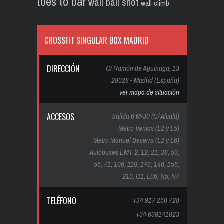
toes to bar
wall ball shot
wall climb
CROSSFIT SINGULAR BOX MADRID
DIRECCIÓN
C/ Ramón de Aguinaga, 13
28028 - Madrid (España)
ver mapa de situación
ACCESOS
Salida 6 M-30 (C/ Alcalá)
Metro Ventas (L2 y L5)
Metro Manuel Becerra (L2 y L6)
Autobuses EMT 2, 12, 21, 38, 53,
56, 71, 106, 110, 143, 146, 156,
210, C1, L06, N5, N7
TELÉFONO
+34 917 250 728
+34 639141823