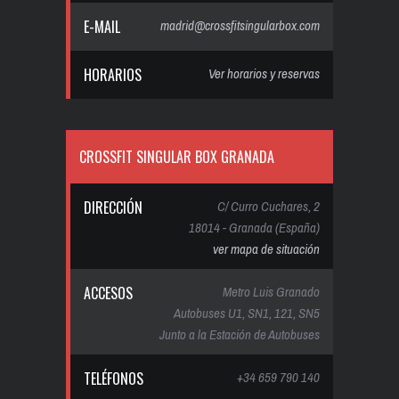
E-MAIL
madrid@crossfitsingularbox.com
HORARIOS
Ver horarios y reservas
CROSSFIT SINGULAR BOX GRANADA
DIRECCIÓN
C/ Curro Cuchares, 2
18014 - Granada (España)
ver mapa de situación
ACCESOS
Metro Luis Granado
Autobuses U1, SN1, 121, SN5
Junto a la Estación de Autobuses
TELÉFONOS
+34 659 790 140