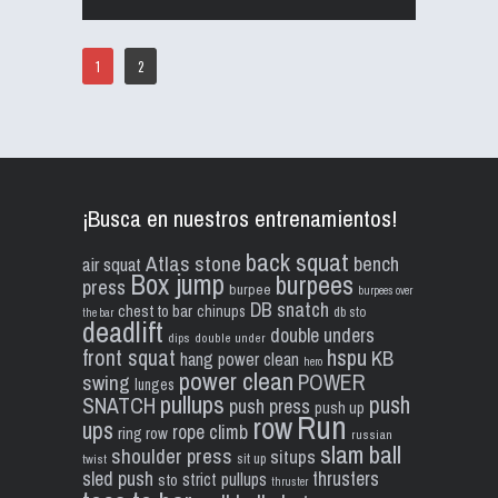
1
2
¡Busca en nuestros entrenamientos!
back squat
Atlas stone
bench
air squat
Box jump
burpees
press
burpee
burpees over
DB snatch
chest to bar
chinups
db sto
the bar
deadlift
double unders
dips
double under
front squat
hspu
KB
hang power clean
hero
power clean
POWER
swing
lunges
pullups
push
SNATCH
push press
push up
Run
row
ups
rope climb
ring row
russian
slam ball
shoulder press
situps
sit up
twist
sled push
thrusters
strict pullups
sto
thruster