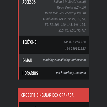
ACCESOS
Salida 6 M-30 (C/ Alcalá)
Metro Ventas (L2 y L5)
Metro Manuel Becerra (L2 y L6)
Autobuses EMT 2, 12, 21, 38, 53,
56, 71, 106, 110, 143, 146, 156,
210, C1, L06, N5, N7
TELÉFONO
+34 917 250 728
+34 639141823
E-MAIL
madrid@crossfitsingularbox.com
HORARIOS
Ver horarios y reservas
CROSSFIT SINGULAR BOX GRANADA