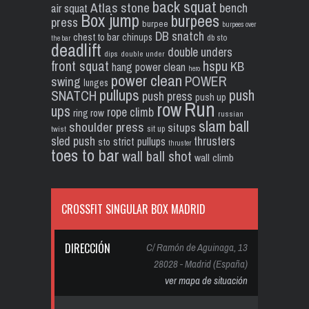
back squat
Atlas stone
bench
air squat
Box jump
burpees
press
burpee
burpees over
DB snatch
chest to bar
chinups
db sto
the bar
deadlift
double unders
dips
double under
front squat
hspu
KB
hang power clean
hero
power clean
POWER
swing
lunges
pullups
push
SNATCH
push press
push up
Run
row
ups
rope climb
ring row
russian
slam ball
shoulder press
situps
sit up
twist
sled push
thrusters
strict pullups
sto
thruster
toes to bar
wall ball shot
wall climb
CROSSFIT SINGULAR BOX MADRID
DIRECCIÓN
C/ Ramón de Aguinaga, 13
28028 - Madrid (España)
ver mapa de situación