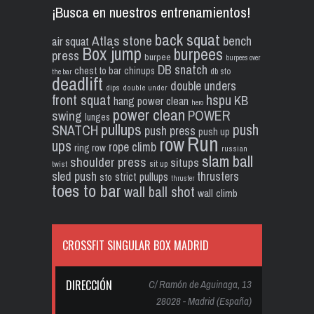
¡Busca en nuestros entrenamientos!
back squat
Atlas stone
bench
air squat
Box jump
burpees
press
burpee
burpees over
DB snatch
chest to bar
chinups
db sto
the bar
deadlift
double unders
dips
double under
front squat
hspu
KB
hang power clean
hero
power clean
POWER
swing
lunges
pullups
push
SNATCH
push press
push up
Run
row
ups
rope climb
ring row
russian
slam ball
shoulder press
situps
sit up
twist
sled push
thrusters
strict pullups
sto
thruster
toes to bar
wall ball shot
wall climb
CROSSFIT SINGULAR BOX MADRID
DIRECCIÓN
C/ Ramón de Aguinaga, 13
28028 - Madrid (España)