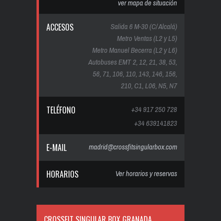
ver mapa de situación
ACCESOS
Salida 6 M-30 (C/ Alcalá)
Metro Ventas (L2 y L5)
Metro Manuel Becerra (L2 y L6)
Autobuses EMT 2, 12, 21, 38, 53,
56, 71, 106, 110, 143, 146, 156,
210, C1, L06, N5, N7
TELÉFONO
+34 917 250 728
+34 639141823
E-MAIL
madrid@crossfitsingularbox.com
HORARIOS
Ver horarios y reservas
CROSSFIT SINGULAR BOX GRANADA