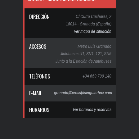
DIRECCIÓN
C/ Curro Cuchares, 2
18014 - Granada (España)
ver mapa de situación
ACCESOS
Metro Luis Granado
Autobuses U1, SN1, 121, SN5
Junto a la Estación de Autobuses
TELÉFONOS
+34 659 790 140
E-MAIL
granada@crossfitsingularbox.com
HORARIOS
Ver horarios y reservas