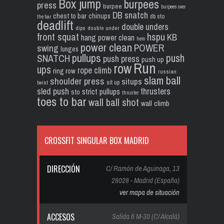
Box jump
burpees
press
burpee
burpees over
DB snatch
chest to bar
chinups
db sto
the bar
deadlift
double unders
dips
double under
front squat
hspu
KB
hang power clean
hero
power clean
POWER
swing
lunges
pullups
push
SNATCH
push press
push up
Run
row
ups
rope climb
ring row
russian
slam ball
shoulder press
situps
sit up
twist
sled push
thrusters
strict pullups
sto
thruster
toes to bar
wall ball shot
wall climb
CROSSFIT SINGULAR BOX MADRID
DIRECCIÓN
C/ Ramón de Aguinaga, 13
28028 - Madrid (España)
ver mapa de situación
ACCESOS
Salida 6 M-30 (C/ Alcalá)