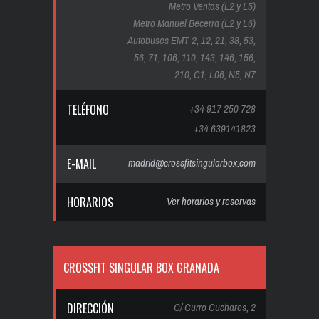
Metro Ventas (L2 y L5)
Metro Manuel Becerra (L2 y L6)
Autobuses EMT 2, 12, 21, 38, 53,
56, 71, 106, 110, 143, 146, 156,
210, C1, L06, N5, N7
TELÉFONO
+34 917 250 728
+34 639141823
E-MAIL
madrid@crossfitsingularbox.com
HORARIOS
Ver horarios y reservas
CROSSFIT SINGULAR BOX GRANADA
DIRECCIÓN
C/ Curro Cuchares, 2