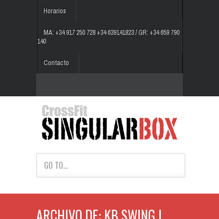
Horarios
MA: +34 917 250 728 +34 639141823 / GR: +34 659 790
140
Contacto
GO TO...
ARCHIVO DE: KB SWING |