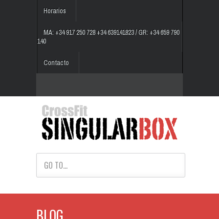
Horarios
MA: +34 917 250 728 +34 639141823 / GR: +34 659 790
140
Contacto
GO TO...
BLOG