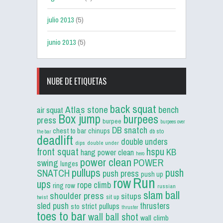
julio 2013
(5)
junio 2013
(5)
NUBE DE ETIQUETAS
back squat
Atlas stone
bench
air squat
Box jump
burpees
press
burpee
burpees over
DB snatch
chest to bar
chinups
db sto
the bar
deadlift
double unders
dips
double under
front squat
hspu
KB
hang power clean
hero
power clean
POWER
swing
lunges
pullups
push
SNATCH
push press
push up
Run
row
ups
rope climb
ring row
russian
slam ball
shoulder press
situps
sit up
twist
sled push
thrusters
strict pullups
sto
thruster
toes to bar
wall ball shot
wall climb