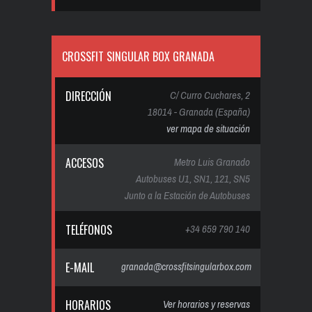
CROSSFIT SINGULAR BOX GRANADA
DIRECCIÓN
C/ Curro Cuchares, 2
18014 - Granada (España)
ver mapa de situación
ACCESOS
Metro Luis Granado
Autobuses U1, SN1, 121, SN5
Junto a la Estación de Autobuses
TELÉFONOS
+34 659 790 140
E-MAIL
granada@crossfitsingularbox.com
HORARIOS
Ver horarios y reservas