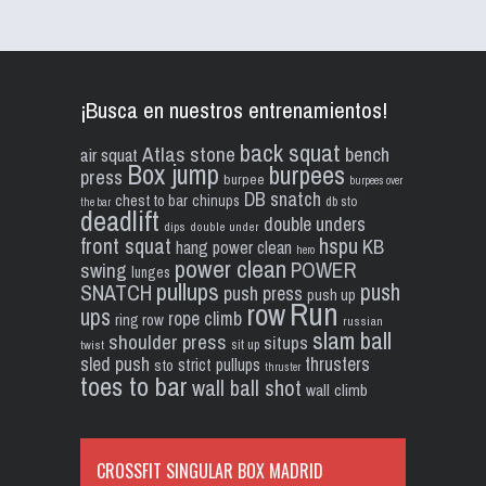
¡Busca en nuestros entrenamientos!
back squat
Atlas stone
bench
air squat
Box jump
burpees
press
burpee
burpees over
DB snatch
chest to bar
chinups
db sto
the bar
deadlift
double unders
dips
double under
front squat
hspu
KB
hang power clean
hero
power clean
POWER
swing
lunges
pullups
push
SNATCH
push press
push up
Run
row
ups
rope climb
ring row
russian
slam ball
shoulder press
situps
sit up
twist
sled push
thrusters
strict pullups
sto
thruster
toes to bar
wall ball shot
wall climb
CROSSFIT SINGULAR BOX MADRID