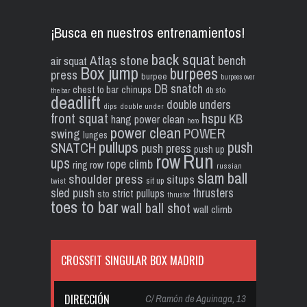
¡Busca en nuestros entrenamientos!
back squat
Atlas stone
bench
air squat
Box jump
burpees
press
burpee
burpees over
DB snatch
chest to bar
chinups
db sto
the bar
deadlift
double unders
dips
double under
front squat
hspu
KB
hang power clean
hero
power clean
POWER
swing
lunges
pullups
push
SNATCH
push press
push up
Run
row
ups
rope climb
ring row
russian
slam ball
shoulder press
situps
sit up
twist
sled push
thrusters
strict pullups
sto
thruster
toes to bar
wall ball shot
wall climb
CROSSFIT SINGULAR BOX MADRID
DIRECCIÓN
C/ Ramón de Aguinaga, 13