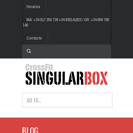
Horarios
MA: +34 917 250 728 +34 639141823 / GR: +34 659 790
140
Contacto
GO TO...
BLOG