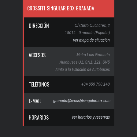
CROSSFIT SINGULAR BOX GRANADA
DIRECCIÓN
C/ Curro Cuchares, 2
18014 - Granada (España)
ver mapa de situación
ACCESOS
Metro Luis Granado
Autobuses U1, SN1, 121, SN5
Junto a la Estación de Autobuses
TELÉFONOS
+34 659 790 140
E-MAIL
granada@crossfitsingularbox.com
HORARIOS
Ver horarios y reservas