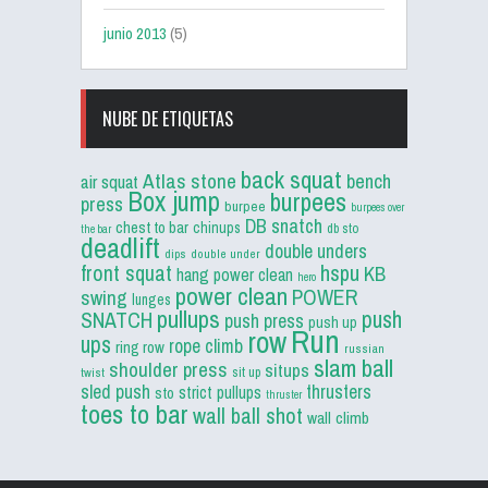
junio 2013
(5)
NUBE DE ETIQUETAS
back squat
Atlas stone
bench
air squat
Box jump
burpees
press
burpee
burpees over
DB snatch
chest to bar
chinups
db sto
the bar
deadlift
double unders
dips
double under
front squat
hspu
KB
hang power clean
hero
power clean
POWER
swing
lunges
pullups
push
SNATCH
push press
push up
Run
row
ups
rope climb
ring row
russian
slam ball
shoulder press
situps
sit up
twist
sled push
thrusters
strict pullups
sto
thruster
toes to bar
wall ball shot
wall climb