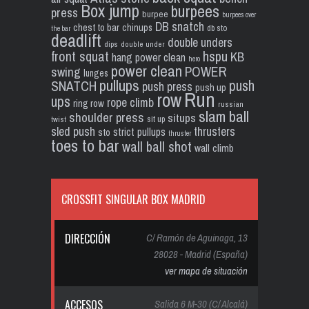
Box jump
burpees
press
burpee
burpees over
DB snatch
chest to bar
chinups
db sto
the bar
deadlift
double unders
dips
double under
front squat
hspu
KB
hang power clean
hero
power clean
POWER
swing
lunges
pullups
push
SNATCH
push press
push up
Run
row
ups
rope climb
ring row
russian
slam ball
shoulder press
situps
sit up
twist
sled push
thrusters
strict pullups
sto
thruster
toes to bar
wall ball shot
wall climb
CROSSFIT SINGULAR BOX MADRID
DIRECCIÓN
C/ Ramón de Aguinaga, 13
28028 - Madrid (España)
ver mapa de situación
ACCESOS
Salida 6 M-30 (C/ Alcalá)