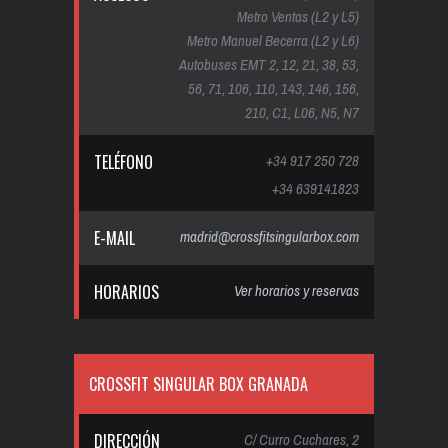
Metro Ventas (L2 y L5)
Metro Manuel Becerra (L2 y L6)
Autobuses EMT 2, 12, 21, 38, 53,
56, 71, 106, 110, 143, 146, 156,
210, C1, L06, N5, N7
TELÉFONO
+34 917 250 728
+34 639141823
E-MAIL
madrid@crossfitsingularbox.com
HORARIOS
Ver horarios y reservas
CROSSFIT SINGULAR BOX GRANADA
DIRECCIÓN
C/ Curro Cuchares, 2