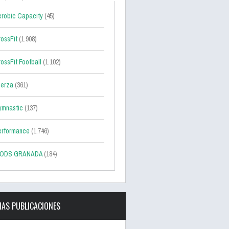
robic Capacity
(45)
ossFit
(1.908)
ossFit Football
(1.102)
uerza
(361)
ymnastic
(137)
erformance
(1.746)
ODS GRANADA
(184)
MAS PUBLICACIONES