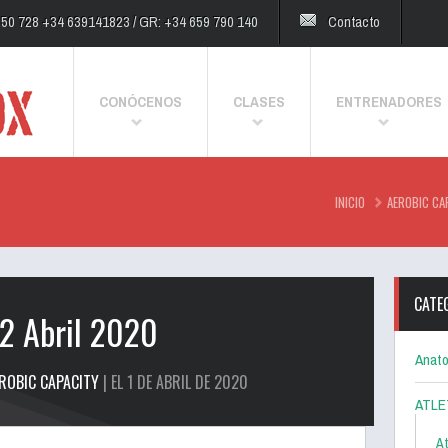
250 728 +34 639141823 / GR: +34 659 790 140
Contacto
CONÓCENOS
CLASES
ENTRENADORES
INICIO
AEROBIC CA
CATE
 2 Abril 2020
Anato
ROBIC CAPACITY
| EL 1 DE ABRIL DE 2020
ATLE
At