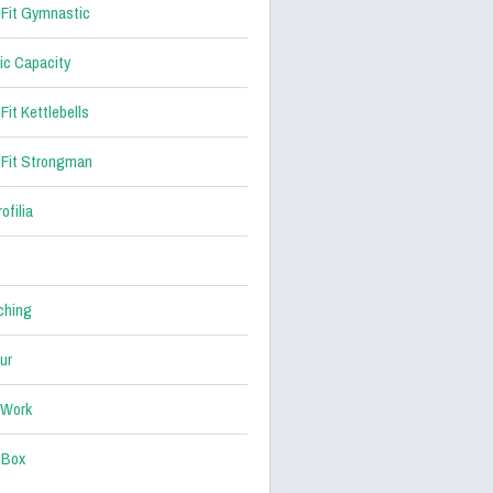
Fit Gymnastic
ic Capacity
Fit Kettlebells
Fit Strongman
ofilia
ching
ur
 Work
 Box