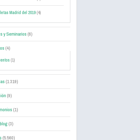
letas Madrid del 2019
(4)
s y Seminarios
(6)
tos
(4)
ventos
(1)
ias
(1.319)
ción
(9)
monios
(1)
blog
(3)
s
(5.560)