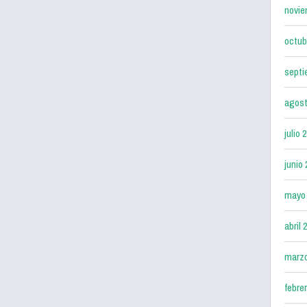
novie
octub
septi
agost
julio 
junio
mayo
abril 
marz
febre