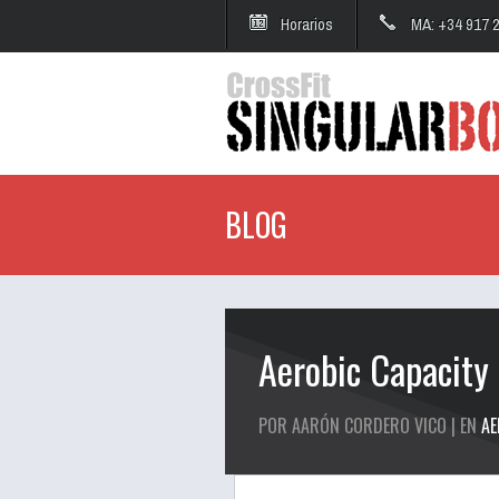
Horarios
MA: +34 917 
BLOG
Aerobic Capacity
POR AARÓN CORDERO VICO | EN
AE