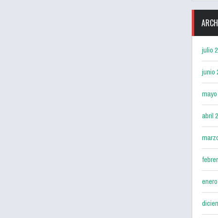
ARCH
julio 
junio
mayo
abril 
marz
febre
enero
dicie