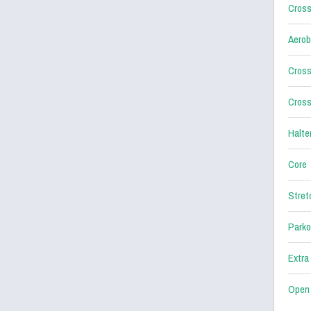
Cross
Aerob
Cross
Cross
Halter
Core
Stret
Parko
Extra
Open