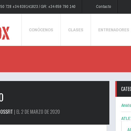
250 728 +34 639141823 / GR: +34 659 790 140
Contacto
CONÓCENOS
CLASES
ENTRENADORES
CATE
0
Anato
OSSFIT
| EL 2 DE MARZO DE 2020
ATLE
At