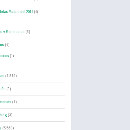
letas Madrid del 2019
(4)
s y Seminarios
(6)
tos
(4)
ventos
(1)
ias
(1.319)
ción
(9)
monios
(1)
blog
(3)
s
(5.560)