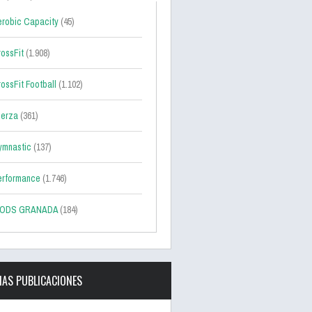
robic Capacity
(45)
ossFit
(1.908)
ossFit Football
(1.102)
uerza
(361)
ymnastic
(137)
erformance
(1.746)
ODS GRANADA
(184)
MAS PUBLICACIONES