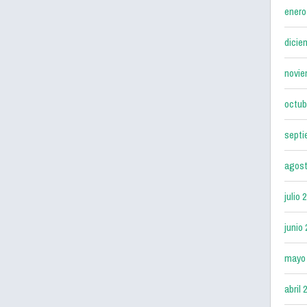
enero
dicie
novie
octub
septi
agost
julio 
junio
mayo
abril 