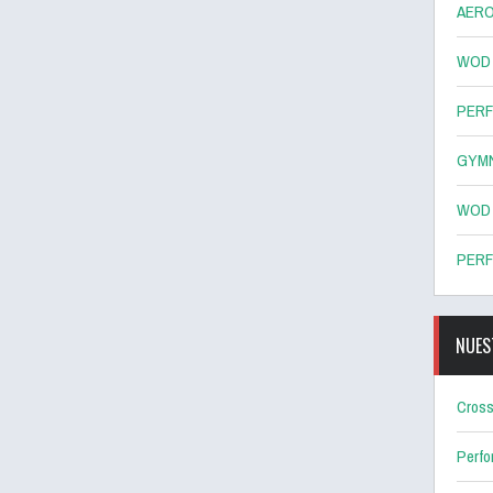
AERO
WOD 8
PERF
GYMN
WOD 7
PERF
NUES
Cross
Perf