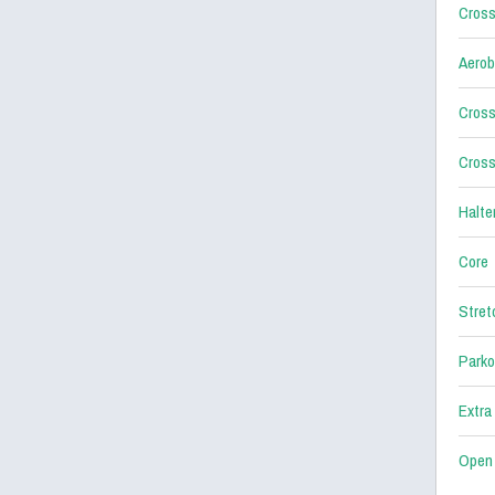
Cross
Aerob
Cross
Cross
Halter
Core
Stret
Parko
Extra
Open