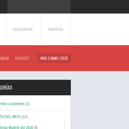
HORARIOS
TARIFAS
INICIO
CROSSFIT
WOD 3 MARZ 2020
GORÍAS
mía y Lesiones
(1)
TA DEL MES
(13)
letas Madrid del 2018
(6)