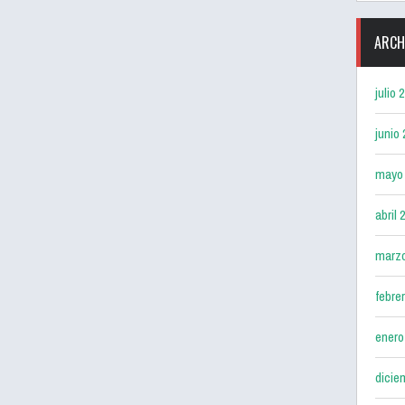
ARCH
julio 
junio
mayo
abril 
marz
febre
enero
dicie