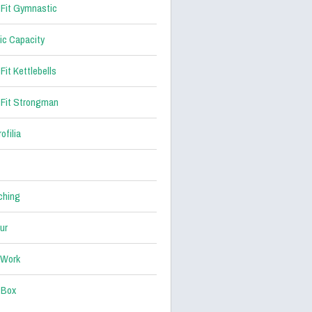
Fit Gymnastic
ic Capacity
Fit Kettlebells
Fit Strongman
ofilia
ching
ur
 Work
 Box