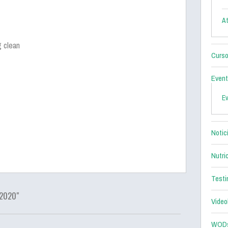
At
 clean
Curso
Even
E
Notic
Nutri
Testi
2020"
Video
WOD