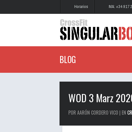
Horarios
MA: +34 917 
BLOG
WOD 3 Marz 202
POR AARÓN CORDERO VICO | EN
CR