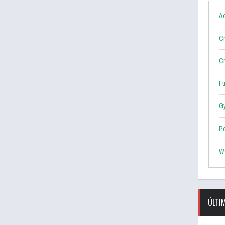
Ae
Cr
Cr
F
G
P
W
ÚLTI