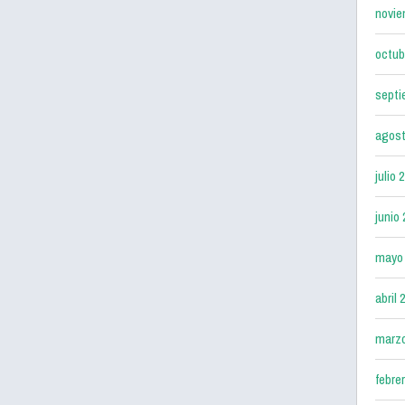
novie
octub
septi
agost
julio 
junio
mayo
abril 
marz
febre