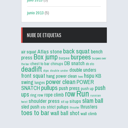
junio 2013
(5)
NUBE DE ETIQUETAS
back squat
Atlas stone
bench
air squat
Box jump
burpees
press
burpee
burpees over
DB snatch
chest to bar
chinups
db sto
the bar
deadlift
double unders
dips
double under
front squat
hspu
KB
hang power clean
hero
power clean
POWER
swing
lunges
pullups
push
SNATCH
push press
push up
Run
row
ups
rope climb
ring row
russian
slam ball
shoulder press
situps
sit up
twist
sled push
thrusters
strict pullups
sto
thruster
toes to bar
wall ball shot
wall climb