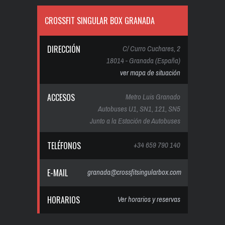
CROSSFIT SINGULAR BOX GRANADA
DIRECCIÓN
C/ Curro Cuchares, 2
18014 - Granada (España)
ver mapa de situación
ACCESOS
Metro Luis Granado
Autobuses U1, SN1, 121, SN5
Junto a la Estación de Autobuses
TELÉFONOS
+34 659 790 140
E-MAIL
granada@crossfitsingularbox.com
HORARIOS
Ver horarios y reservas