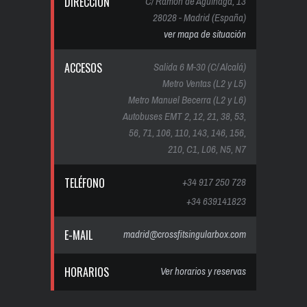
DIRECCIÓN
C/ Ramón de Aguinaga, 13
28028 - Madrid (España)
ver mapa de situación
ACCESOS
Salida 6 M-30 (C/ Alcalá)
Metro Ventas (L2 y L5)
Metro Manuel Becerra (L2 y L6)
Autobuses EMT 2, 12, 21, 38, 53,
56, 71, 106, 110, 143, 146, 156,
210, C1, L06, N5, N7
TELÉFONO
+34 917 250 728
+34 639141823
E-MAIL
madrid@crossfitsingularbox.com
HORARIOS
Ver horarios y reservas