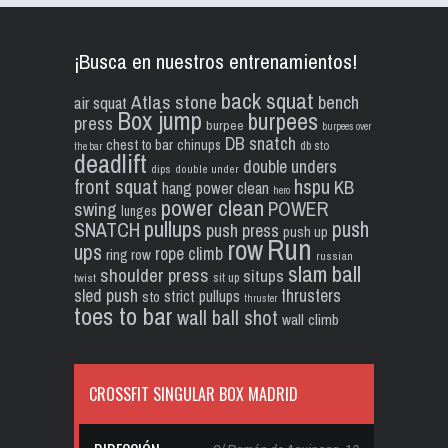
¡Busca en nuestros entrenamientos!
back squat
Atlas stone
bench
air squat
Box jump
burpees
press
burpee
burpees over
DB snatch
chest to bar
chinups
db sto
the bar
deadlift
double unders
dips
double under
front squat
hspu
KB
hang power clean
hero
power clean
POWER
swing
lunges
pullups
push
SNATCH
push press
push up
Run
row
ups
rope climb
ring row
russian
slam ball
shoulder press
situps
sit up
twist
sled push
thrusters
strict pullups
sto
thruster
toes to bar
wall ball shot
wall climb
CROSSFIT SINGULAR BOX MADRID