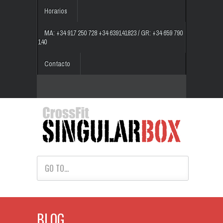
Horarios
MA: +34 917 250 728 +34 639141823 / GR: +34 659 790
140
Contacto
GO TO...
BLOG