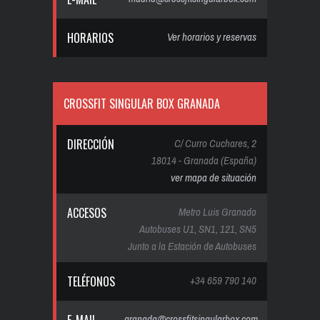
HORARIOS
Ver horarios y reservas
CROSSFIT SINGULAR BOX GRANADA
DIRECCIÓN
C/ Curro Cuchares, 2
18014 - Granada (España)
ver mapa de situación
ACCESOS
Metro Luis Granado
Autobuses U1, SN1, 121, SN5
Junto a la Estación de Autobuses
TELÉFONOS
+34 659 790 140
granada@crossfitsingularbox.com