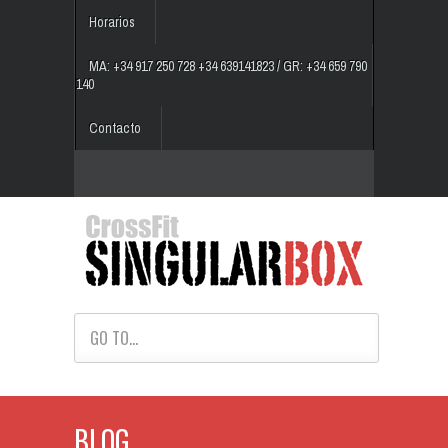
Horarios
MA: +34 917 250 728 +34 639141823 / GR: +34 659 790
140
Contacto
GO TO...
BLOG