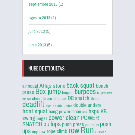
septiembre 2013
(1)
agosto 2013
(1)
julio 2013
(5)
junio 2013
(5)
NUBE DE ETIQUETAS
back squat
Atlas stone
bench
air squat
Box jump
burpees
press
burpee
burpees over
DB snatch
chest to bar
chinups
db sto
the bar
deadlift
double unders
dips
double under
front squat
hspu
KB
hang power clean
hero
power clean
POWER
swing
lunges
pullups
push
SNATCH
push press
push up
Run
row
ups
rope climb
ring row
russian