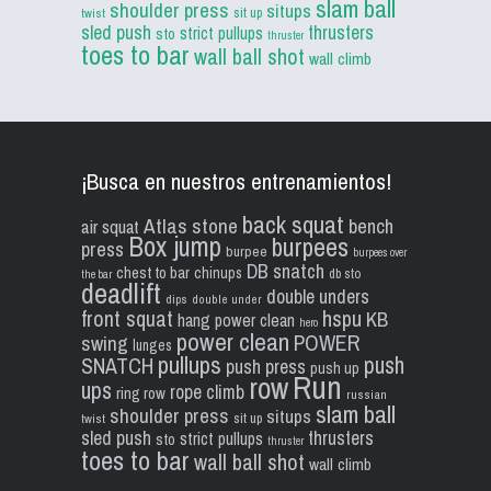
slam ball
shoulder press
situps
sit up
twist
sled push
thrusters
strict pullups
sto
thruster
toes to bar
wall ball shot
wall climb
¡Busca en nuestros entrenamientos!
back squat
Atlas stone
bench
air squat
Box jump
burpees
press
burpee
burpees over
DB snatch
chest to bar
chinups
db sto
the bar
deadlift
double unders
dips
double under
front squat
hspu
KB
hang power clean
hero
power clean
POWER
swing
lunges
pullups
push
SNATCH
push press
push up
Run
row
ups
rope climb
ring row
russian
slam ball
shoulder press
situps
sit up
twist
sled push
thrusters
strict pullups
sto
thruster
toes to bar
wall ball shot
wall climb