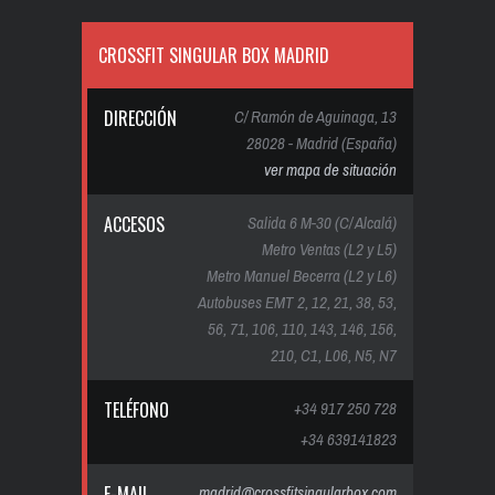
CROSSFIT SINGULAR BOX MADRID
DIRECCIÓN
C/ Ramón de Aguinaga, 13
28028 - Madrid (España)
ver mapa de situación
ACCESOS
Salida 6 M-30 (C/ Alcalá)
Metro Ventas (L2 y L5)
Metro Manuel Becerra (L2 y L6)
Autobuses EMT 2, 12, 21, 38, 53,
56, 71, 106, 110, 143, 146, 156,
210, C1, L06, N5, N7
TELÉFONO
+34 917 250 728
+34 639141823
E-MAIL
madrid@crossfitsingularbox.com