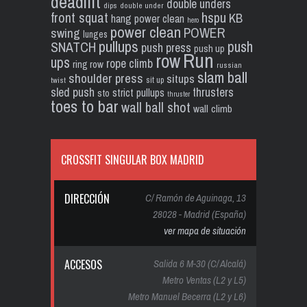
deadlift
double unders
dips
double under
front squat
hspu
KB
hang power clean
hero
power clean
POWER
swing
lunges
pullups
push
SNATCH
push press
push up
Run
row
ups
rope climb
ring row
russian
slam ball
shoulder press
situps
sit up
twist
sled push
thrusters
strict pullups
sto
thruster
toes to bar
wall ball shot
wall climb
CROSSFIT SINGULAR BOX MADRID
DIRECCIÓN
C/ Ramón de Aguinaga, 13
28028 - Madrid (España)
ver mapa de situación
ACCESOS
Salida 6 M-30 (C/ Alcalá)
Metro Ventas (L2 y L5)
Metro Manuel Becerra (L2 y L6)