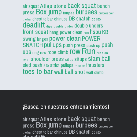
back squat
Atlas stone
bench
air squat
Box jump
burpees
press
burpee
burpees over
DB snatch
chest to bar
chinups
db sto
the bar
deadlift
double unders
dips
double under
front squat
hspu
KB
hang power clean
hero
power clean
POWER
swing
lunges
pullups
push
SNATCH
push press
push up
Run
row
ups
rope climb
ring row
russian
slam ball
shoulder press
situps
sit up
twist
sled push
thrusters
strict pullups
sto
thruster
toes to bar
wall ball shot
wall climb
¡Busca en nuestros entrenamientos!
back squat
Atlas stone
bench
air squat
Box jump
burpees
press
burpee
burpees over
DB snatch
chest to bar
chinups
db sto
the bar