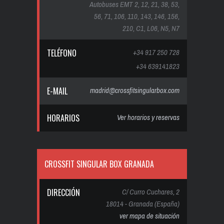
Autobuses EMT 2, 12, 21, 38, 53,
56, 71, 106, 110, 143, 146, 156,
210, C1, L06, N5, N7
TELÉFONO
+34 917 250 728
+34 639141823
E-MAIL
madrid@crossfitsingularbox.com
HORARIOS
Ver horarios y reservas
CROSSFIT SINGULAR BOX GRANADA
DIRECCIÓN
C/ Curro Cuchares, 2
18014 - Granada (España)
ver mapa de situación