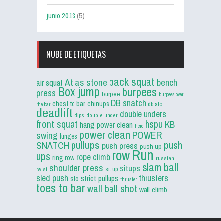
junio 2013
(5)
NUBE DE ETIQUETAS
back squat
Atlas stone
bench
air squat
Box jump
burpees
press
burpee
burpees over
DB snatch
chest to bar
chinups
db sto
the bar
deadlift
double unders
dips
double under
front squat
hspu
KB
hang power clean
hero
power clean
POWER
swing
lunges
pullups
push
SNATCH
push press
push up
Run
row
ups
rope climb
ring row
russian
slam ball
shoulder press
situps
sit up
twist
sled push
thrusters
strict pullups
sto
thruster
toes to bar
wall ball shot
wall climb