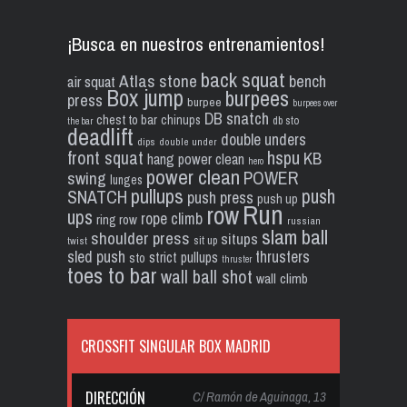
¡Busca en nuestros entrenamientos!
back squat
Atlas stone
bench
air squat
Box jump
burpees
press
burpee
burpees over
DB snatch
chest to bar
chinups
db sto
the bar
deadlift
double unders
dips
double under
front squat
hspu
KB
hang power clean
hero
power clean
POWER
swing
lunges
pullups
push
SNATCH
push press
push up
Run
row
ups
rope climb
ring row
russian
slam ball
shoulder press
situps
sit up
twist
sled push
thrusters
strict pullups
sto
thruster
toes to bar
wall ball shot
wall climb
CROSSFIT SINGULAR BOX MADRID
DIRECCIÓN
C/ Ramón de Aguinaga, 13