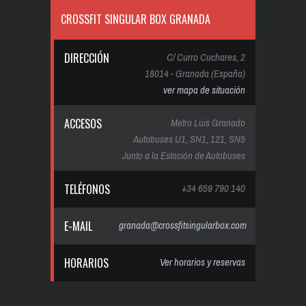
CROSSFIT SINGULAR BOX GRANADA
DIRECCIÓN
C/ Curro Cuchares, 2
18014 - Granada (España)
ver mapa de situación
ACCESOS
Metro Luis Granado
Autobuses U1, SN1, 121, SN5
Junto a la Estación de Autobuses
TELÉFONOS
+34 659 790 140
E-MAIL
granada@crossfitsingularbox.com
HORARIOS
Ver horarios y reservas