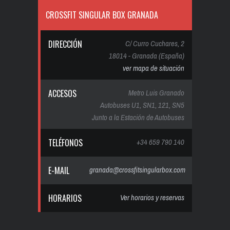
CROSSFIT SINGULAR BOX GRANADA
DIRECCIÓN
C/ Curro Cuchares, 2
18014 - Granada (España)
ver mapa de situación
ACCESOS
Metro Luis Granado
Autobuses U1, SN1, 121, SN5
Junto a la Estación de Autobuses
TELÉFONOS
+34 659 790 140
E-MAIL
granada@crossfitsingularbox.com
HORARIOS
Ver horarios y reservas