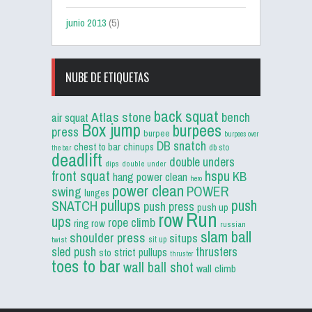
junio 2013
(5)
NUBE DE ETIQUETAS
back squat
Atlas stone
bench
air squat
Box jump
burpees
press
burpee
burpees over
DB snatch
chest to bar
chinups
db sto
the bar
deadlift
double unders
dips
double under
front squat
hspu
KB
hang power clean
hero
power clean
POWER
swing
lunges
pullups
push
SNATCH
push press
push up
Run
row
ups
rope climb
ring row
russian
slam ball
shoulder press
situps
sit up
twist
sled push
thrusters
strict pullups
sto
thruster
toes to bar
wall ball shot
wall climb