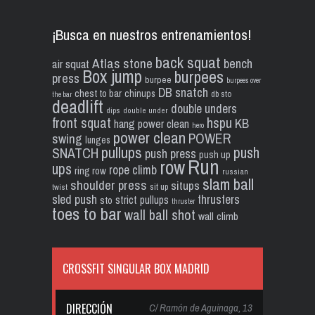
¡Busca en nuestros entrenamientos!
back squat
Atlas stone
bench
air squat
Box jump
burpees
press
burpee
burpees over
DB snatch
chest to bar
chinups
db sto
the bar
deadlift
double unders
dips
double under
front squat
hspu
KB
hang power clean
hero
power clean
POWER
swing
lunges
pullups
push
SNATCH
push press
push up
Run
row
ups
rope climb
ring row
russian
slam ball
shoulder press
situps
sit up
twist
sled push
thrusters
strict pullups
sto
thruster
toes to bar
wall ball shot
wall climb
CROSSFIT SINGULAR BOX MADRID
DIRECCIÓN
C/ Ramón de Aguinaga, 13