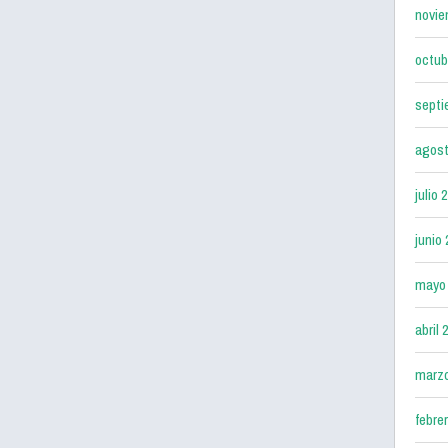
novie
octub
septi
agost
julio 
junio
mayo
abril 
marz
febre