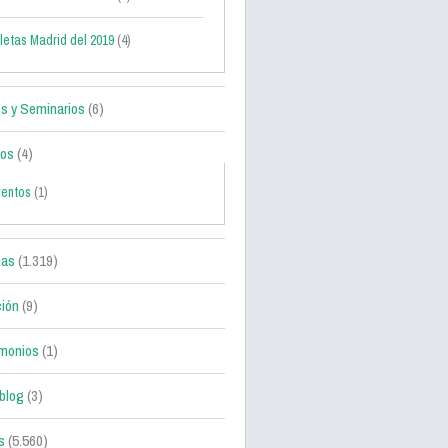
letas Madrid del 2019
(4)
s y Seminarios
(6)
tos
(4)
ventos
(1)
ias
(1.319)
ción
(9)
monios
(1)
blog
(3)
s
(5.560)