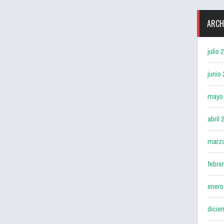
ARCH
julio 
junio
mayo
abril 
marz
febre
enero
dicie