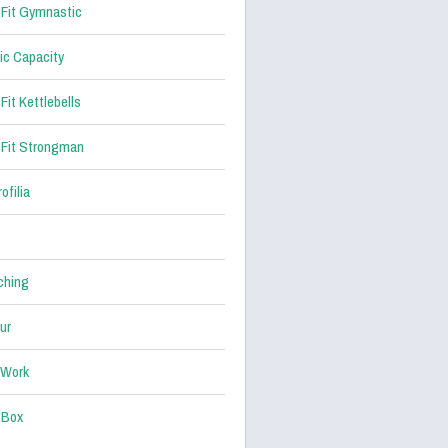
Fit Gymnastic
ic Capacity
Fit Kettlebells
Fit Strongman
ofilia
ching
ur
 Work
 Box