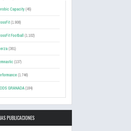
robic Capacity
(45)
ossFit
(1.908)
ossFit Football
(1.102)
uerza
(361)
ymnastic
(137)
erformance
(1.746)
ODS GRANADA
(184)
MAS PUBLICACIONES