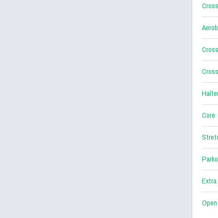
Cross
Aerob
Cross
Cross
Halter
Core
Stret
Parko
Extra
Open