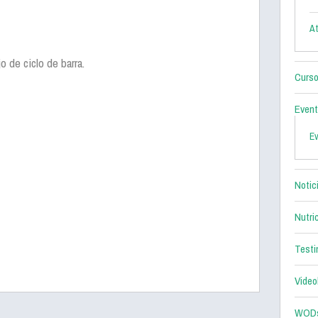
At
o de ciclo de barra.
Curso
Even
E
Notic
Nutri
Testi
Video
WOD