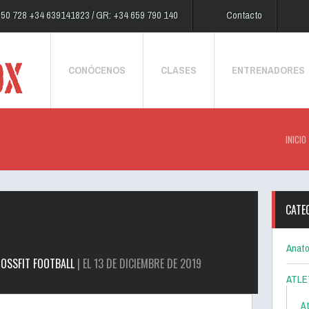
250 728 +34 639141823 / GR: +34 659 790 140
Contacto
CONÓCENOS
CLASES
ENTRENADORES
INICIO
CATE
Anato
OSSFIT FOOTBALL
| EL 13 DE DICIEMBRE DE 2019
ATLE
At