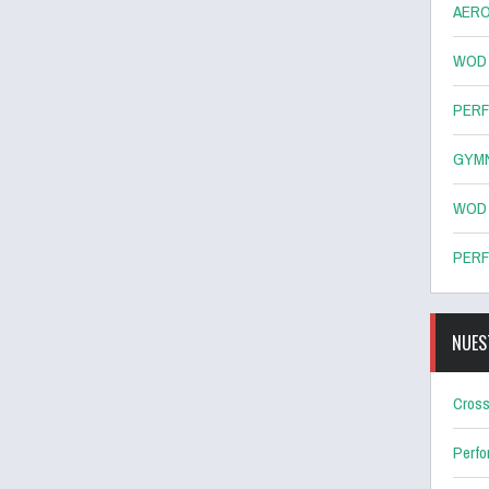
AERO
WOD 8
PERF
GYMN
WOD 7
PERF
NUES
Cross
Perf