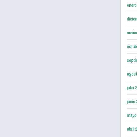
enero
dicie
novie
octub
septi
agost
julio 
junio
mayo
abril 