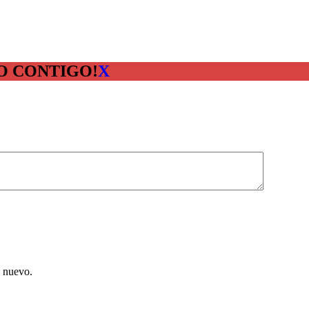
O CONTIGO!
X
e nuevo.