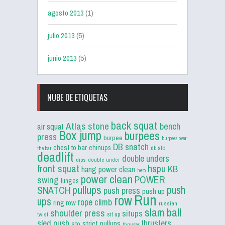
agosto 2013
(1)
julio 2013
(5)
junio 2013
(5)
NUBE DE ETIQUETAS
back squat
Atlas stone
bench
air squat
Box jump
burpees
press
burpee
burpees over
DB snatch
chest to bar
chinups
db sto
the bar
deadlift
double unders
dips
double under
front squat
hspu
KB
hang power clean
hero
power clean
POWER
swing
lunges
pullups
push
SNATCH
push press
push up
Run
row
ups
rope climb
ring row
russian
slam ball
shoulder press
situps
sit up
twist
sled push
thrusters
strict pullups
sto
thruster