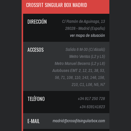
CROSSFIT SINGULAR BOX MADRID
DIRECCIÓN
C/ Ramón de Aguinaga, 13
28028 - Madrid (España)
ver mapa de situación
ACCESOS
Salida 6 M-30 (C/ Alcalá)
Metro Ventas (L2 y L5)
Metro Manuel Becerra (L2 y L6)
Autobuses EMT 2, 12, 21, 38, 53,
56, 71, 106, 110, 143, 146, 156,
210, C1, L06, N5, N7
TELÉFONO
+34 917 250 728
+34 639141823
E-MAIL
madrid@crossfitsingularbox.com