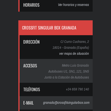
HORARIOS
Ver horarios y reservas
CROSSFIT SINGULAR BOX GRANADA
DIRECCIÓN
C/ Curro Cuchares, 2
18014 - Granada (España)
ver mapa de situación
ACCESOS
Metro Luis Granado
Autobuses U1, SN1, 121, SN5
Junto a la Estación de Autobuses
TELÉFONOS
+34 659 790 140
E-MAIL
granada@crossfitsingularbox.com