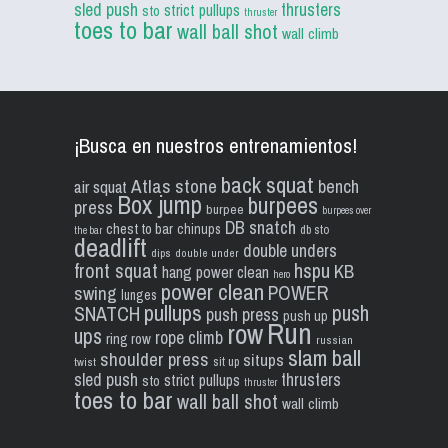
sled push
thrusters
strict pullups
sto
thruster
toes to bar
wall ball shot
wall climb
¡Busca en nuestros entrenamientos!
back squat
Atlas stone
bench
air squat
Box jump
burpees
press
burpee
burpees over
DB snatch
chest to bar
chinups
db sto
the bar
deadlift
double unders
dips
double under
front squat
hspu
KB
hang power clean
hero
power clean
POWER
swing
lunges
pullups
push
SNATCH
push press
push up
Run
row
ups
rope climb
ring row
russian
slam ball
shoulder press
situps
sit up
twist
sled push
thrusters
strict pullups
sto
thruster
toes to bar
wall ball shot
wall climb