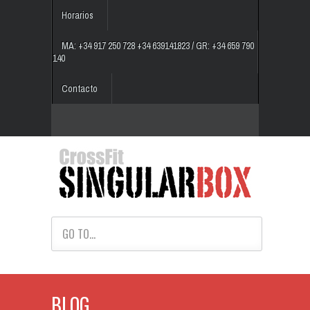
Horarios
MA: +34 917 250 728 +34 639141823 / GR: +34 659 790
140
Contacto
GO TO...
BLOG