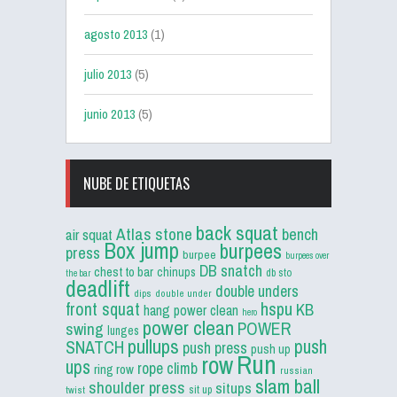
agosto 2013
(1)
julio 2013
(5)
junio 2013
(5)
NUBE DE ETIQUETAS
back squat
Atlas stone
bench
air squat
Box jump
burpees
press
burpee
burpees over
DB snatch
chest to bar
chinups
db sto
the bar
deadlift
double unders
dips
double under
front squat
hspu
KB
hang power clean
hero
power clean
POWER
swing
lunges
pullups
push
SNATCH
push press
push up
Run
row
ups
rope climb
ring row
russian
slam ball
shoulder press
situps
sit up
twist