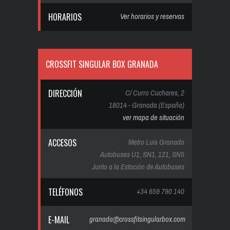
HORARIOS
Ver horarios y reservas
CROSSFIT SINGULAR BOX GRANADA
DIRECCIÓN
C/ Curro Cuchares, 2
18014 - Granada (España)
ver mapa de situación
ACCESOS
Metro Luis Granado
Autobuses U1, SN1, 121, SN5
Junto a la Estación de Autobuses
TELÉFONOS
+34 659 790 140
E-MAIL
granada@crossfitsingularbox.com