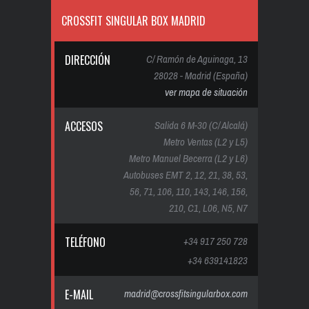
CROSSFIT SINGULAR BOX MADRID
DIRECCIÓN
C/ Ramón de Aguinaga, 13
28028 - Madrid (España)
ver mapa de situación
ACCESOS
Salida 6 M-30 (C/ Alcalá)
Metro Ventas (L2 y L5)
Metro Manuel Becerra (L2 y L6)
Autobuses EMT 2, 12, 21, 38, 53,
56, 71, 106, 110, 143, 146, 156,
210, C1, L06, N5, N7
TELÉFONO
+34 917 250 728
+34 639141823
E-MAIL
madrid@crossfitsingularbox.com