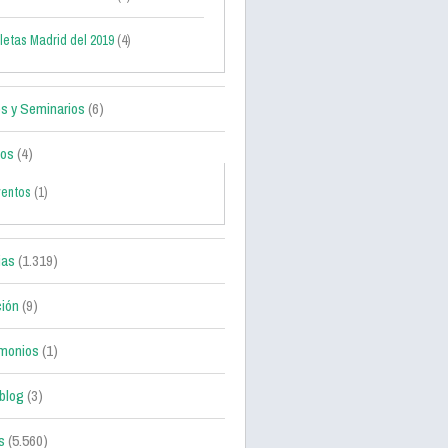
letas Madrid del 2019
(4)
s y Seminarios
(6)
tos
(4)
ventos
(1)
ias
(1.319)
ción
(9)
monios
(1)
blog
(3)
s
(5.560)