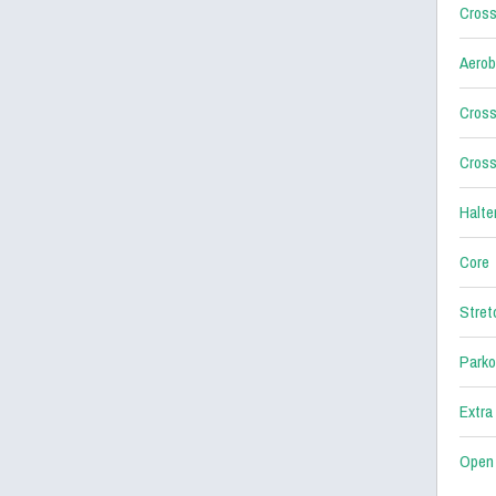
Cross
Aerob
Cross
Cross
Halter
Core
Stret
Parko
Extra
Open