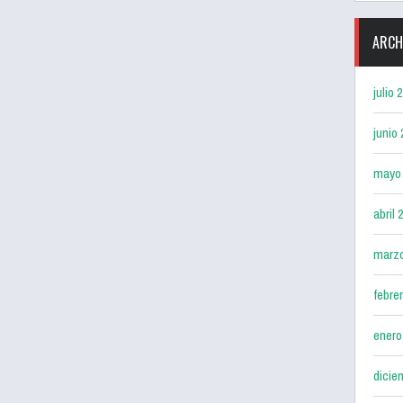
ARCH
julio 
junio
mayo
abril 
marz
febre
enero
dicie