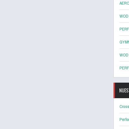
AERO
WOD 8
PERF
GYMN
WOD 7
PERF
NUES
Cross
Perf