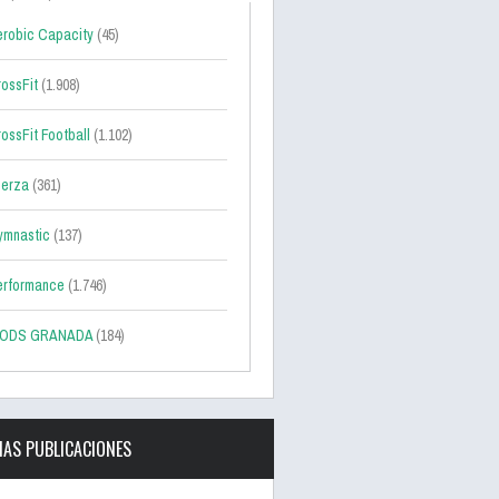
robic Capacity
(45)
ossFit
(1.908)
ossFit Football
(1.102)
uerza
(361)
ymnastic
(137)
erformance
(1.746)
ODS GRANADA
(184)
MAS PUBLICACIONES