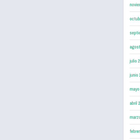
novie
octub
septi
agost
julio 
junio
mayo
abril 
marz
febre