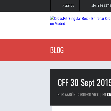
Horarios
MA: +34 917 
BLOG
CFF 30 Sept 201
POR AARÓN CORDERO VICO | EN
CR