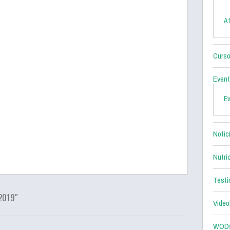
At
Curso
Even
E
Notic
Nutri
Testi
2019"
Video
WOD