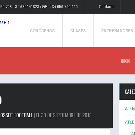
250 728 +34 639141823 / GR: +34 659 790 140
Contacto
CONÓCENOS
CLASES
ENTRENADORES
INICIO
CATE
9
Anato
OSSFIT FOOTBALL
| EL 30 DE SEPTIEMBRE DE 2019
ATLE
At