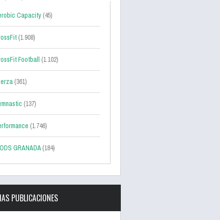
robic Capacity
(45)
ossFit
(1.908)
ossFit Football
(1.102)
uerza
(361)
ymnastic
(137)
erformance
(1.746)
ODS GRANADA
(184)
MAS PUBLICACIONES