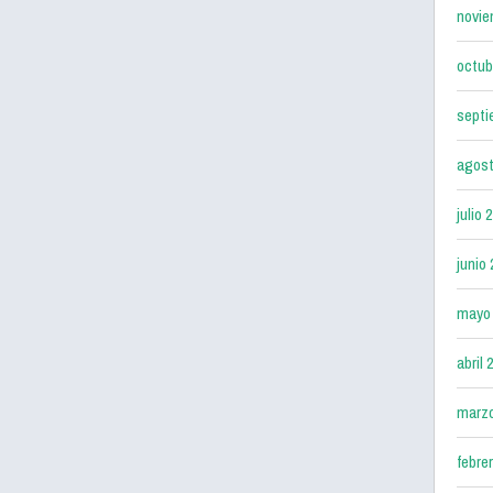
novie
octub
septi
agost
julio 
junio
mayo
abril 
marz
febre