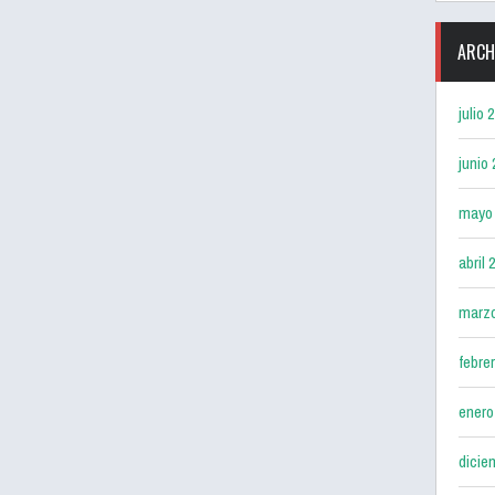
ARCH
julio 
junio
mayo
abril 
marz
febre
enero
dicie