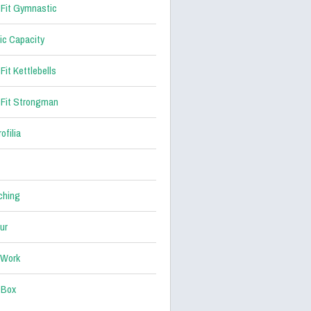
Fit Gymnastic
ic Capacity
Fit Kettlebells
Fit Strongman
ofilia
ching
ur
 Work
 Box