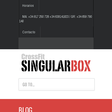
Horarios
MA: +34 917 250 728 +34 639141823 / GR: +34 659 790
140
Contacto
GO TO...
BLOG