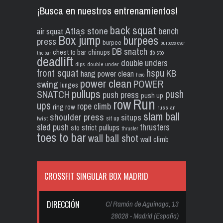
¡Busca en nuestros entrenamientos!
back squat
Atlas stone
bench
air squat
Box jump
burpees
press
burpee
burpees over
DB snatch
chest to bar
chinups
db sto
the bar
deadlift
double unders
dips
double under
front squat
hspu
KB
hang power clean
hero
power clean
POWER
swing
lunges
pullups
push
SNATCH
push press
push up
Run
row
ups
rope climb
ring row
russian
slam ball
shoulder press
situps
sit up
twist
sled push
thrusters
strict pullups
sto
thruster
toes to bar
wall ball shot
wall climb
CROSSFIT SINGULAR BOX MADRID
DIRECCIÓN
C/ Ramón de Aguinaga, 13
28028 - Madrid (España)