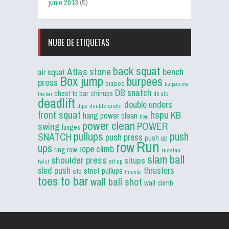
junio 2013
(5)
NUBE DE ETIQUETAS
back squat
Atlas stone
bench
air squat
Box jump
burpees
press
burpee
burpees over
DB snatch
chest to bar
chinups
db sto
the bar
deadlift
double unders
dips
double under
front squat
hspu
KB
hang power clean
hero
power clean
POWER
swing
lunges
pullups
push
SNATCH
push press
push up
Run
row
ups
rope climb
ring row
russian
slam ball
shoulder press
situps
sit up
twist
sled push
thrusters
strict pullups
sto
thruster
toes to bar
wall ball shot
wall climb