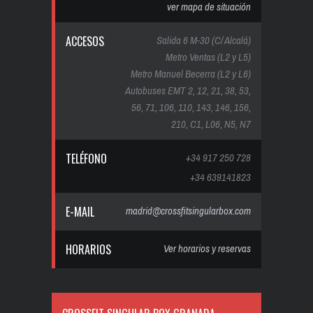
ver mapa de situación
ACCESOS
Salida 6 M-30 (C/ Alcalá)
Metro Ventas (L2 y L5)
Metro Manuel Becerra (L2 y L6)
Autobuses EMT 2, 12, 21, 38, 53,
56, 71, 106, 110, 143, 146, 156,
210, C1, L06, N5, N7
TELÉFONO
+34 917 250 728
+34 639141823
E-MAIL
madrid@crossfitsingularbox.com
HORARIOS
Ver horarios y reservas