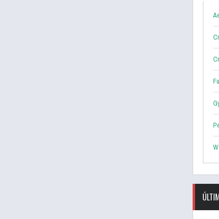
Ae
Cr
Cr
F
G
P
W
ÚLTI