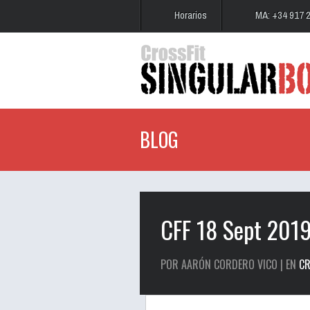
Horarios
MA: +34 917 
BLOG
CFF 18 Sept 201
POR AARÓN CORDERO VICO | EN
CR