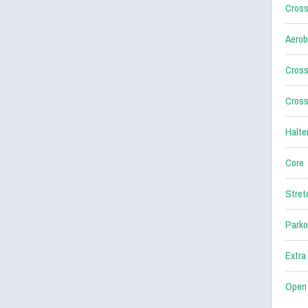
Cross
Aerob
Cross
Cross
Halter
Core
Stret
Parko
Extra
Open