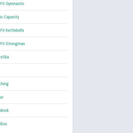
Fit Gymnastic
ic Capacity
Fit Kettlebells
Fit Strongman
ofilia
ching
ur
 Work
 Box