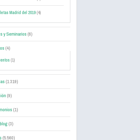
letas Madrid del 2019
(4)
s y Seminarios
(6)
tos
(4)
ventos
(1)
ias
(1.319)
ción
(9)
monios
(1)
blog
(3)
s
(5.560)