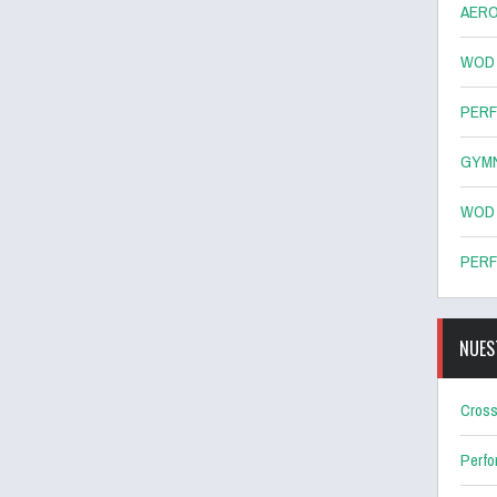
AERO
WOD 8
PERF
GYMN
WOD 7
PERF
NUES
Cross
Perf