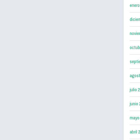
enero
dicie
novie
octub
septi
agost
julio 
junio
mayo
abril 