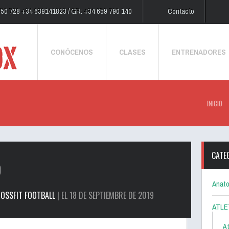
250 728 +34 639141823 / GR: +34 659 790 140
Contacto
CONÓCENOS
CLASES
ENTRENADORES
INICIO
CATE
9
Anato
OSSFIT FOOTBALL
| EL 18 DE SEPTIEMBRE DE 2019
ATLE
At