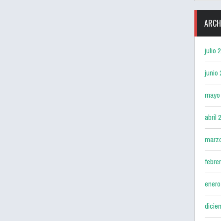
ARCH
julio 
junio
mayo
abril 
marz
febre
enero
dicie