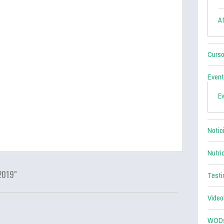
At
Curso
Even
E
Notic
Nutri
2019"
Testi
Video
WOD