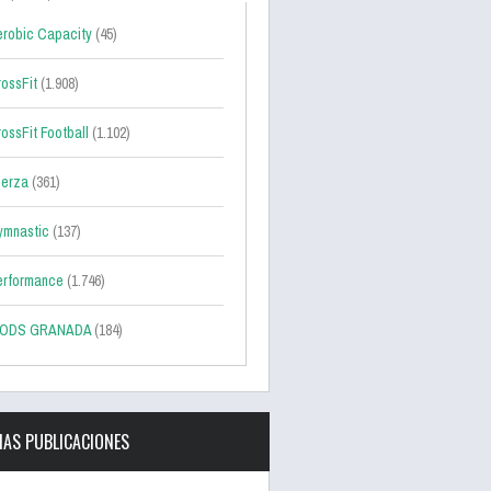
robic Capacity
(45)
ossFit
(1.908)
ossFit Football
(1.102)
uerza
(361)
ymnastic
(137)
erformance
(1.746)
ODS GRANADA
(184)
MAS PUBLICACIONES