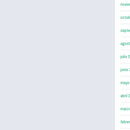
novie
octub
septi
agost
julio 
junio
mayo
abril 
marz
febre