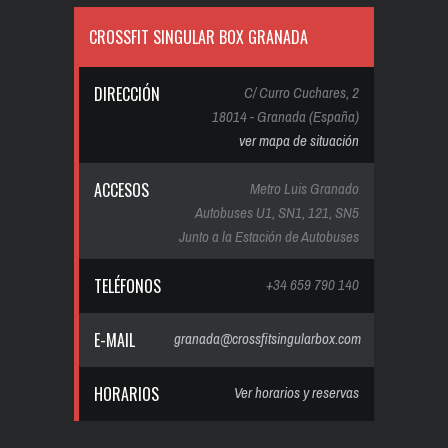
CROSSFIT SINGULAR BOX GRANADA
DIRECCIÓN
C/ Curro Cuchares, 2
18014 - Granada (España)
ver mapa de situación
ACCESOS
Metro Luis Granado
Autobuses U1, SN1, 121, SN5
Junto a la Estación de Autobuses
TELÉFONOS
+34 659 790 140
E-MAIL
granada@crossfitsingularbox.com
HORARIOS
Ver horarios y reservas