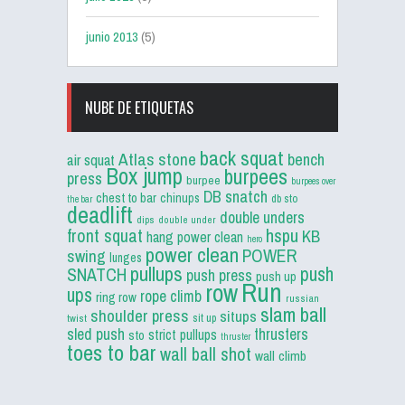
junio 2013
(5)
NUBE DE ETIQUETAS
back squat
Atlas stone
bench
air squat
Box jump
burpees
press
burpee
burpees over
DB snatch
chest to bar
chinups
db sto
the bar
deadlift
double unders
dips
double under
front squat
hspu
KB
hang power clean
hero
power clean
POWER
swing
lunges
pullups
push
SNATCH
push press
push up
Run
row
ups
rope climb
ring row
russian
slam ball
shoulder press
situps
sit up
twist
sled push
thrusters
strict pullups
sto
thruster
toes to bar
wall ball shot
wall climb