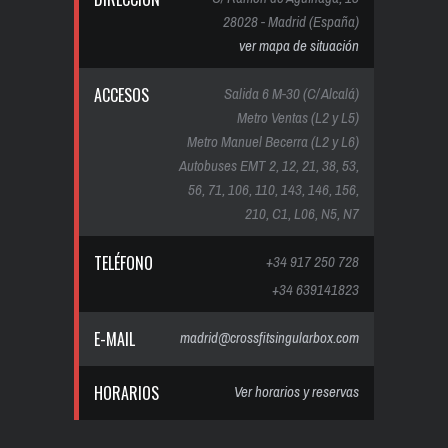
28028 - Madrid (España)
ver mapa de situación
ACCESOS
Salida 6 M-30 (C/ Alcalá)
Metro Ventas (L2 y L5)
Metro Manuel Becerra (L2 y L6)
Autobuses EMT 2, 12, 21, 38, 53,
56, 71, 106, 110, 143, 146, 156,
210, C1, L06, N5, N7
TELÉFONO
+34 917 250 728
+34 639141823
E-MAIL
madrid@crossfitsingularbox.com
HORARIOS
Ver horarios y reservas