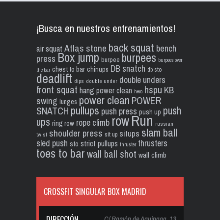
¡Busca en nuestros entrenamientos!
back squat
Atlas stone
bench
air squat
Box jump
burpees
press
burpee
burpees over
DB snatch
chest to bar
chinups
db sto
the bar
deadlift
double unders
dips
double under
front squat
hspu
KB
hang power clean
hero
power clean
POWER
swing
lunges
pullups
push
SNATCH
push press
push up
Run
row
ups
rope climb
ring row
russian
slam ball
shoulder press
situps
sit up
twist
sled push
thrusters
strict pullups
sto
thruster
toes to bar
wall ball shot
wall climb
CROSSFIT SINGULAR BOX MADRID
DIRECCIÓN
C/ Ramón de Aguinaga, 13