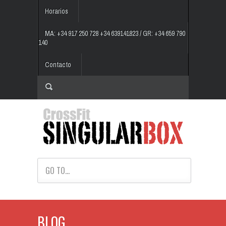
Horarios
MA: +34 917 250 728 +34 639141823 / GR: +34 659 790
140
Contacto
GO TO...
BLOG