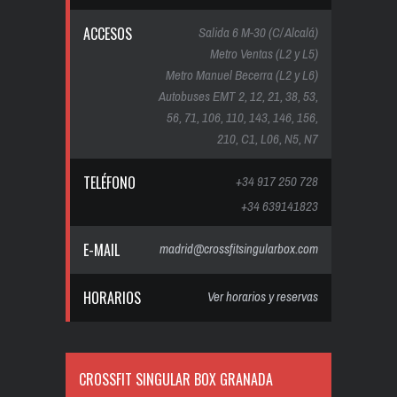
ACCESOS
Salida 6 M-30 (C/ Alcalá)
Metro Ventas (L2 y L5)
Metro Manuel Becerra (L2 y L6)
Autobuses EMT 2, 12, 21, 38, 53,
56, 71, 106, 110, 143, 146, 156,
210, C1, L06, N5, N7
TELÉFONO
+34 917 250 728
+34 639141823
E-MAIL
madrid@crossfitsingularbox.com
HORARIOS
Ver horarios y reservas
CROSSFIT SINGULAR BOX GRANADA