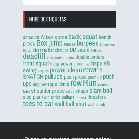
NUBE DE ETIQUETAS
back squat
Atlas stone
bench
air squat
Box jump
burpees
press
burpee
burpees over
DB snatch
chest to bar
chinups
db sto
the bar
deadlift
double unders
dips
double under
front squat
hspu
KB
hang power clean
hero
power clean
POWER
swing
lunges
pullups
push
SNATCH
push press
push up
Run
row
ups
rope climb
ring row
russian
slam ball
shoulder press
situps
sit up
twist
sled push
thrusters
strict pullups
sto
thruster
toes to bar
wall ball shot
wall climb