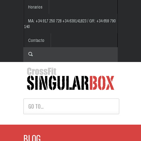
Horarios
MA: +34 917 250 728 +34 639141823 / GR: +34 659 790
140
Contacto
GO TO...
BLOG