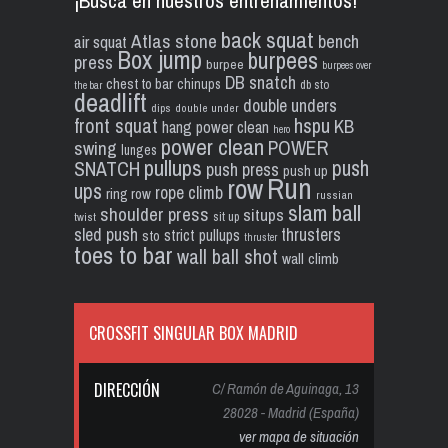
¡Busca en nuestros entrenamientos!
back squat
Atlas stone
bench
air squat
Box jump
burpees
press
burpee
burpees over
DB snatch
chest to bar
chinups
db sto
the bar
deadlift
double unders
dips
double under
front squat
hspu
KB
hang power clean
hero
power clean
POWER
swing
lunges
pullups
push
SNATCH
push press
push up
Run
row
ups
rope climb
ring row
russian
slam ball
shoulder press
situps
sit up
twist
sled push
thrusters
strict pullups
sto
thruster
toes to bar
wall ball shot
wall climb
CROSSFIT SINGULAR BOX MADRID
DIRECCIÓN
C/ Ramón de Aguinaga, 13
28028 - Madrid (España)
ver mapa de situación