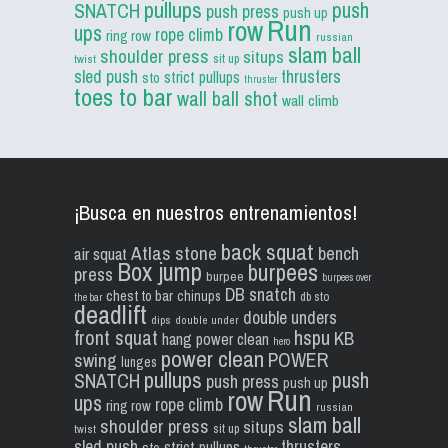
pullups
push
SNATCH
push press
push up
Run
row
ups
rope climb
ring row
russian
slam ball
shoulder press
situps
sit up
twist
sled push
thrusters
strict pullups
sto
thruster
toes to bar
wall ball shot
wall climb
¡Busca en nuestros entrenamientos!
back squat
Atlas stone
bench
air squat
Box jump
burpees
press
burpee
burpees over
DB snatch
chest to bar
chinups
db sto
the bar
deadlift
double unders
dips
double under
front squat
hspu
KB
hang power clean
hero
power clean
POWER
swing
lunges
pullups
push
SNATCH
push press
push up
Run
row
ups
rope climb
ring row
russian
slam ball
shoulder press
situps
sit up
twist
sled push
thrusters
strict pullups
sto