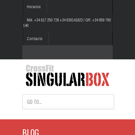
Horarios
MA: +34 917 250 728 +34 639141823 / GR: +34 659 790
140
Contacto
GO TO...
BLOG