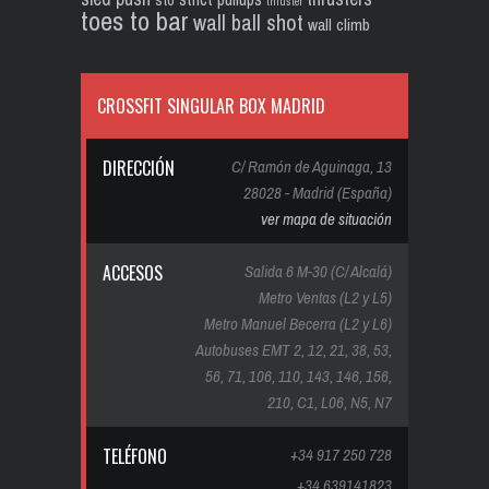
thruster
toes to bar
wall ball shot
wall climb
CROSSFIT SINGULAR BOX MADRID
DIRECCIÓN
C/ Ramón de Aguinaga, 13
28028 - Madrid (España)
ver mapa de situación
ACCESOS
Salida 6 M-30 (C/ Alcalá)
Metro Ventas (L2 y L5)
Metro Manuel Becerra (L2 y L6)
Autobuses EMT 2, 12, 21, 38, 53,
56, 71, 106, 110, 143, 146, 156,
210, C1, L06, N5, N7
TELÉFONO
+34 917 250 728
+34 639141823