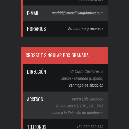
E-MAIL
madrid@crossfitsingularbox.com
HORARIOS
Ver horarios y reservas
CROSSFIT SINGULAR BOX GRANADA
DIRECCIÓN
C/ Curro Cuchares, 2
18014 - Granada (España)
ver mapa de situación
ACCESOS
Metro Luis Granado
Autobuses U1, SN1, 121, SN5
Junto a la Estación de Autobuses
TELÉFONOS
+34 659 790 140