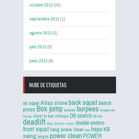
octubre 2013
(20)
septiembre 2013
(1)
agosto 2013
(1)
julio 2013
(5)
junio 2013
(5)
NUBE DE ETIQUETAS
back squat
Atlas stone
bench
air squat
Box jump
burpees
press
burpee
burpees over
DB snatch
chest to bar
chinups
db sto
the bar
deadlift
double unders
dips
double under
front squat
hspu
KB
hang power clean
hero
power clean
POWER
swing
lunges