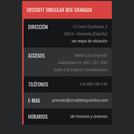
CROSSFIT SINGULAR BOX GRANADA
DIRECCIÓN
C/ Curro Cuchares, 2
18014 - Granada (España)
ver mapa de situación
ACCESOS
Metro Luis Granado
Autobuses U1, SN1, 121, SN5
Junto a la Estación de Autobuses
TELÉFONOS
+34 659 790 140
E-MAIL
granada@crossfitsingularbox.com
HORARIOS
Ver horarios y reservas