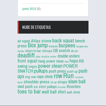
junio 2013
(5)
NUBE DE ETIQUETAS
back squat
Atlas stone
bench
air squat
Box jump
burpees
press
burpee
burpees over
DB snatch
chest to bar
chinups
db sto
the bar
deadlift
double unders
dips
double under
front squat
hspu
KB
hang power clean
hero
power clean
POWER
swing
lunges
pullups
push
SNATCH
push press
push up
Run
row
ups
rope climb
ring row
russian
slam ball
shoulder press
situps
sit up
twist
sled push
thrusters
strict pullups
sto
thruster
toes to bar
wall ball shot
wall climb