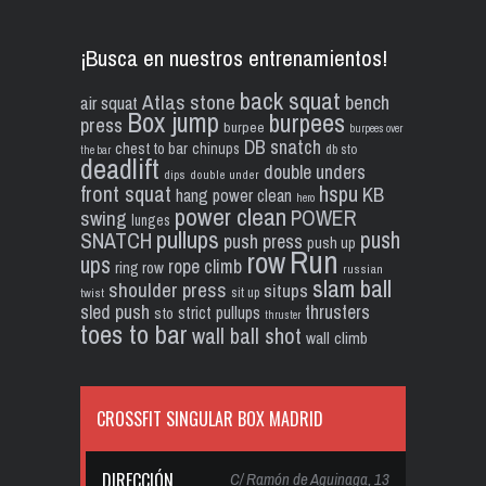
¡Busca en nuestros entrenamientos!
back squat
Atlas stone
bench
air squat
Box jump
burpees
press
burpee
burpees over
DB snatch
chest to bar
chinups
db sto
the bar
deadlift
double unders
dips
double under
front squat
hspu
KB
hang power clean
hero
power clean
POWER
swing
lunges
pullups
push
SNATCH
push press
push up
Run
row
ups
rope climb
ring row
russian
slam ball
shoulder press
situps
sit up
twist
sled push
thrusters
strict pullups
sto
thruster
toes to bar
wall ball shot
wall climb
CROSSFIT SINGULAR BOX MADRID
DIRECCIÓN
C/ Ramón de Aguinaga, 13