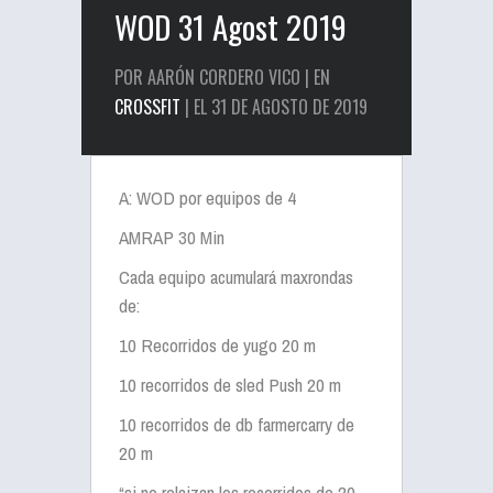
WOD 31 Agost 2019
POR AARÓN CORDERO VICO | EN
CROSSFIT
| EL 31 DE AGOSTO DE 2019
A: WOD por equipos de 4
AMRAP 30 Min
Cada equipo acumulará
max
rondas
de:
10
Recorridos
de yugo 20 m
10 recorridos de
sled
Push 20 m
10 recorridos de
db
farmer
carry
de
20 m
“si no
relaizan
los recorridos de 20