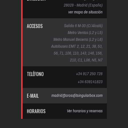
28028 - Madrid (España)
ver mapa de situación
ACCESOS
Salida 6 M-30 (C/ Alcalá)
Metro Ventas (L2 y L5)
Metro Manuel Becerra (L2 y L6)
Autobuses EMT 2, 12, 21, 38, 53,
56, 71, 106, 110, 143, 146, 156,
210, C1, L06, N5, N7
TELÉFONO
+34 917 250 728
+34 639141823
E-MAIL
madrid@crossfitsingularbox.com
HORARIOS
Ver horarios y reservas