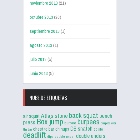
noviembre 2013
(21)
octubre 2013
(20)
septiembre 2013
(1)
agosto 2013
(1)
julio 2013
(5)
junio 2013
(5)
NUBE DE ETIQUETAS
back squat
Atlas stone
bench
air squat
Box jump
burpees
press
burpee
burpees over
DB snatch
chest to bar
chinups
db sto
the bar
deadlift
double unders
dips
double under