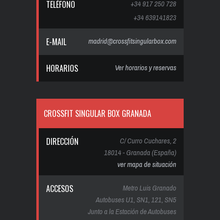
TELÉFONO
+34 917 250 728
+34 639141823
E-MAIL
madrid@crossfitsingularbox.com
HORARIOS
Ver horarios y reservas
CROSSFIT SINGULAR BOX GRANADA
DIRECCIÓN
C/ Curro Cuchares, 2
18014 - Granada (España)
ver mapa de situación
ACCESOS
Metro Luis Granado
Autobuses U1, SN1, 121, SN5
Junto a la Estación de Autobuses