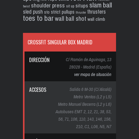
slam ball
shoulder press
situps
sit up
twist
sled push
thrusters
strict pullups
sto
thruster
toes to bar
wall ball shot
wall climb
CROSSFIT SINGULAR BOX MADRID
DIRECCIÓN
C/ Ramón de Aguinaga, 13
28028 - Madrid (España)
ver mapa de situación
ACCESOS
Salida 6 M-30 (C/ Alcalá)
Metro Ventas (L2 y L5)
Metro Manuel Becerra (L2 y L6)
Autobuses EMT 2, 12, 21, 38, 53,
56, 71, 106, 110, 143, 146, 156,
210, C1, L06, N5, N7