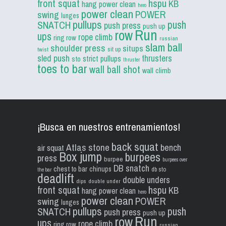
front squat
hspu
KB
hang power clean
hero
power clean
POWER
swing
lunges
pullups
push
SNATCH
push press
push up
Run
row
ups
rope climb
ring row
russian
slam ball
shoulder press
situps
sit up
twist
sled push
thrusters
strict pullups
sto
thruster
toes to bar
wall ball shot
wall climb
¡Busca en nuestros entrenamientos!
back squat
Atlas stone
bench
air squat
Box jump
burpees
press
burpee
burpees over
DB snatch
chest to bar
chinups
db sto
the bar
deadlift
double unders
dips
double under
front squat
hspu
KB
hang power clean
hero
power clean
POWER
swing
lunges
pullups
push
SNATCH
push press
push up
Run
row
ups
rope climb
ring row
russian