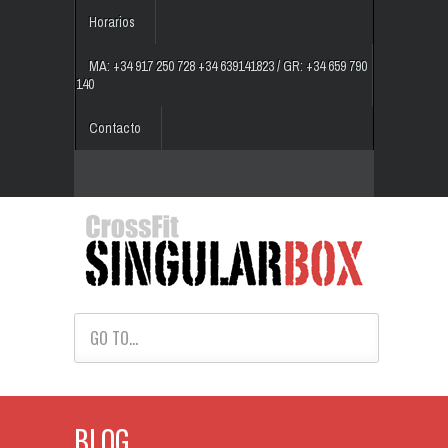
Horarios
MA: +34 917 250 728 +34 639141823 / GR: +34 659 790
140
Contacto
GO TO...
BLOG