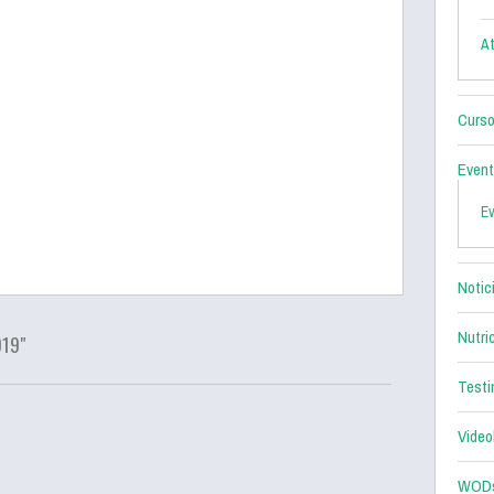
At
Curso
Even
E
Notic
Nutri
019"
Testi
Video
WOD