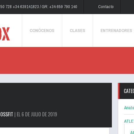
250 728 +34 639141823 / GR: +34 659 790 140
Contacto
CONÓCENOS
CLASES
ENTRENADORES
CATE
Anato
OSSFIT
| EL 6 DE JULIO DE 2019
ATLE
At