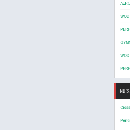
AERO
WOD 8
PERF
GYMN
WOD 7
PERF
NUES
Cross
Perf