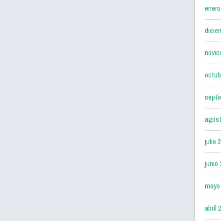
enero
dicie
novie
octub
septi
agost
julio 
junio
mayo
abril 