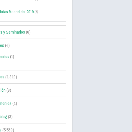
letas Madrid del 2019
(4)
s y Seminarios
(6)
tos
(4)
ventos
(1)
ias
(1.319)
ción
(9)
monios
(1)
blog
(3)
s
(5.560)