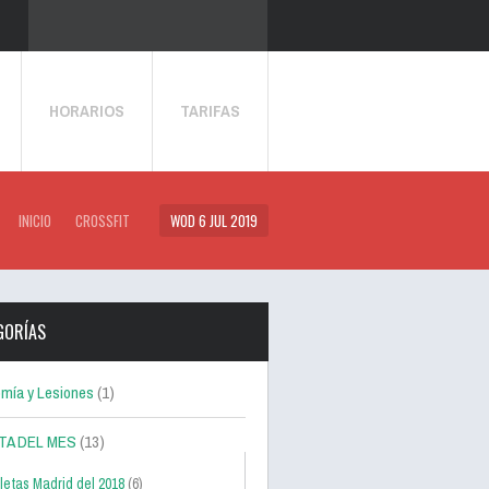
HORARIOS
TARIFAS
INICIO
CROSSFIT
WOD 6 JUL 2019
GORÍAS
mía y Lesiones
(1)
TA DEL MES
(13)
letas Madrid del 2018
(6)