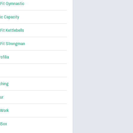
Fit Gymnastic
ic Capacity
Fit Kettlebells
Fit Strongman
ofilia
ching
ur
 Work
 Box