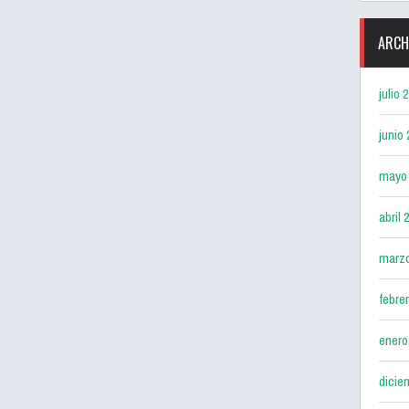
ARCH
julio 
junio
mayo
abril 
marz
febre
enero
dicie