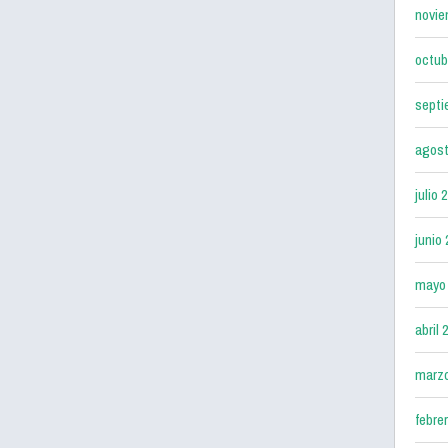
novie
octub
septi
agost
julio 
junio
mayo
abril 
marz
febre