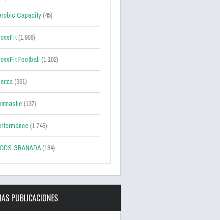
robic Capacity
(45)
ossFit
(1.908)
ossFit Football
(1.102)
uerza
(361)
ymnastic
(137)
erformance
(1.746)
ODS GRANADA
(184)
MAS PUBLICACIONES