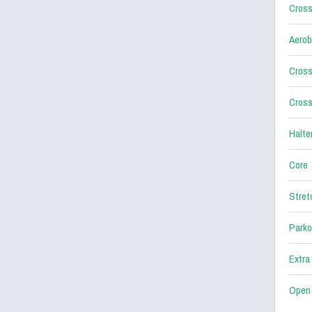
Cross
Aerob
Cross
Cross
Halter
Core
Stret
Parko
Extra
Open