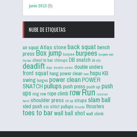
junio 2013
(5)
NUBE DE ETIQUETAS
back squat
Atlas stone
bench
air squat
Box jump
burpees
press
burpee
burpees over
DB snatch
chest to bar
chinups
db sto
the bar
deadlift
double unders
dips
double under
front squat
hspu
KB
hang power clean
hero
power clean
POWER
swing
lunges
pullups
push
SNATCH
push press
push up
Run
row
ups
rope climb
ring row
russian
slam ball
shoulder press
situps
sit up
twist
sled push
thrusters
strict pullups
sto
thruster
toes to bar
wall ball shot
wall climb