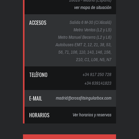
ver mapa de situación
ACCESOS
Salida 6 M-30 (C/ Alcalá)
Metro Ventas (L2 y L5)
Metro Manuel Becerra (L2 y L6)
Autobuses EMT 2, 12, 21, 38, 53,
56, 71, 106, 110, 143, 146, 156,
210, C1, L06, N5, N7
TELÉFONO
+34 917 250 728
+34 639141823
E-MAIL
madrid@crossfitsingularbox.com
HORARIOS
Ver horarios y reservas