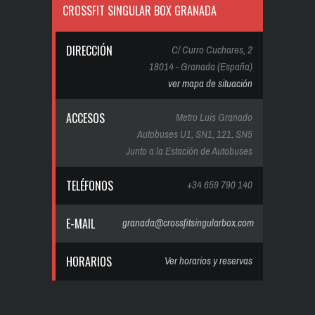
CROSSFIT SINGULAR BOX GRANADA
DIRECCIÓN
C/ Curro Cuchares, 2
18014 - Granada (España)
ver mapa de situación
ACCESOS
Metro Luis Granado
Autobuses U1, SN1, 121, SN5
Junto a la Estación de Autobuses
TELÉFONOS
+34 659 790 140
E-MAIL
granada@crossfitsingularbox.com
HORARIOS
Ver horarios y reservas