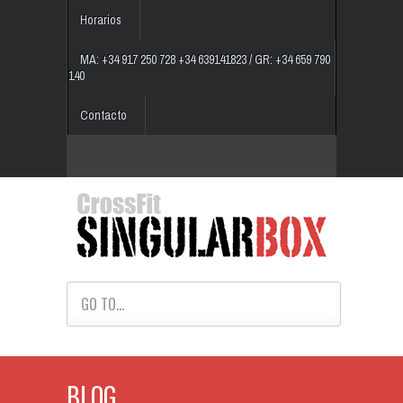
Horarios
MA: +34 917 250 728 +34 639141823 / GR: +34 659 790
140
Contacto
GO TO...
BLOG