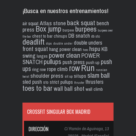
¡Busca en nuestros entrenamientos!
back squat
Atlas stone
bench
air squat
Box jump
burpees
press
burpee
burpees over
DB snatch
chest to bar
chinups
db sto
the bar
deadlift
double unders
dips
double under
front squat
hspu
KB
hang power clean
hero
power clean
POWER
swing
lunges
pullups
push
SNATCH
push press
push up
Run
row
ups
rope climb
ring row
russian
slam ball
shoulder press
situps
sit up
twist
sled push
thrusters
strict pullups
sto
thruster
toes to bar
wall ball shot
wall climb
CROSSFIT SINGULAR BOX MADRID
DIRECCIÓN
C/ Ramón de Aguinaga, 13
28028 - Madrid (España)