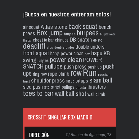
¡Busca en nuestros entrenamientos!
back squat
Atlas stone
bench
air squat
Box jump
burpees
press
burpee
burpees over
DB snatch
chest to bar
chinups
db sto
the bar
deadlift
double unders
dips
double under
front squat
hspu
KB
hang power clean
hero
power clean
POWER
swing
lunges
pullups
push
SNATCH
push press
push up
Run
row
ups
rope climb
ring row
russian
slam ball
shoulder press
situps
sit up
twist
sled push
thrusters
strict pullups
sto
thruster
toes to bar
wall ball shot
wall climb
CROSSFIT SINGULAR BOX MADRID
DIRECCIÓN
C/ Ramón de Aguinaga, 13