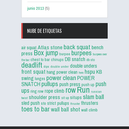
junio 2013
(5)
NUBE DE ETIQUETAS
back squat
Atlas stone
bench
air squat
Box jump
burpees
press
burpee
burpees over
DB snatch
chest to bar
chinups
db sto
the bar
deadlift
double unders
dips
double under
front squat
hspu
KB
hang power clean
hero
power clean
POWER
swing
lunges
pullups
push
SNATCH
push press
push up
Run
row
ups
rope climb
ring row
russian
slam ball
shoulder press
situps
sit up
twist
sled push
thrusters
strict pullups
sto
thruster
toes to bar
wall ball shot
wall climb