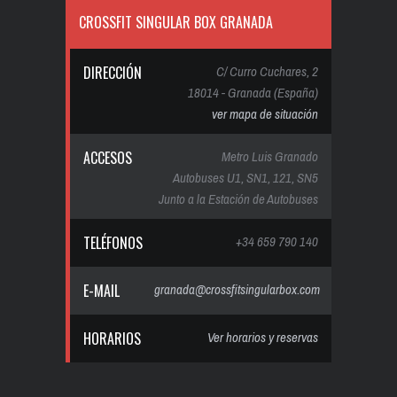
CROSSFIT SINGULAR BOX GRANADA
DIRECCIÓN
C/ Curro Cuchares, 2
18014 - Granada (España)
ver mapa de situación
ACCESOS
Metro Luis Granado
Autobuses U1, SN1, 121, SN5
Junto a la Estación de Autobuses
TELÉFONOS
+34 659 790 140
E-MAIL
granada@crossfitsingularbox.com
HORARIOS
Ver horarios y reservas