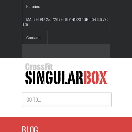
Horarios
MA: +34 917 250 728 +34 639141823 / GR: +34 659 790
140
Contacto
GO TO...
BLOG