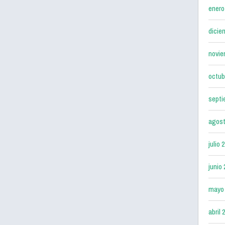
enero
dicie
novie
octub
septi
agost
julio 
junio
mayo
abril 