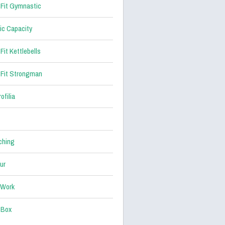
Fit Gymnastic
ic Capacity
Fit Kettlebells
Fit Strongman
ofilia
ching
ur
 Work
 Box