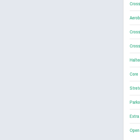
Cross
Aerob
Cross
Cross
Halter
Core
Stret
Parko
Extra
Open