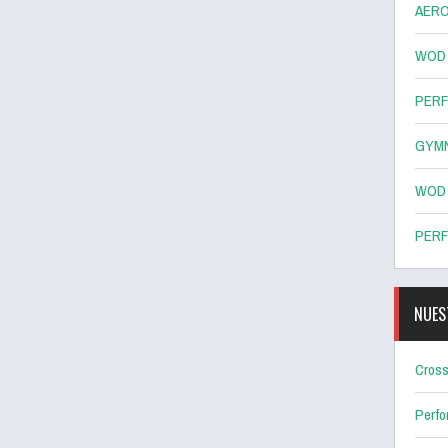
AERO
WOD 8
PERF
GYMN
WOD 7
PERF
NUES
Cross
Perf