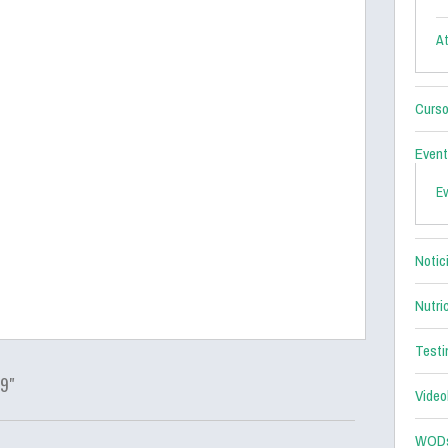
At
Curso
Even
E
Notic
Nutri
Testi
9"
Video
WOD