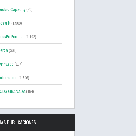
robic Capacity
(45)
ossFit
(1.908)
ossFit Football
(1.102)
uerza
(361)
ymnastic
(137)
erformance
(1.746)
ODS GRANADA
(184)
MAS PUBLICACIONES