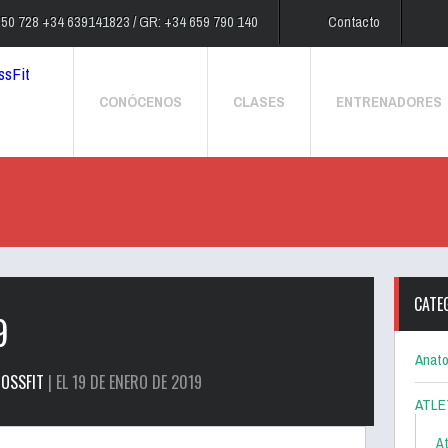
250 728 +34 639141823 / GR: +34 659 790 140
Contacto
CONÓCENOS
CLASES
ENTRENADORES
CATE
9
Anato
OSSFIT
| EL 19 DE ENERO DE 2019
ATLE
At