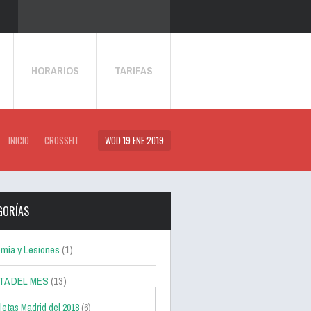
HORARIOS
TARIFAS
INICIO
CROSSFIT
WOD 19 ENE 2019
GORÍAS
mía y Lesiones
(1)
TA DEL MES
(13)
letas Madrid del 2018
(6)