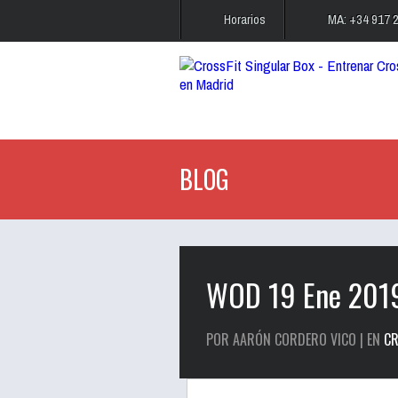
Horarios
MA: +34 917 
BLOG
WOD 19 Ene 201
POR AARÓN CORDERO VICO | EN
CR