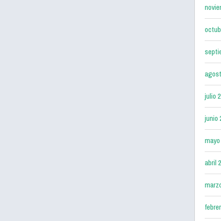
novie
octub
septi
agost
julio 
junio
mayo
abril 
marz
febre