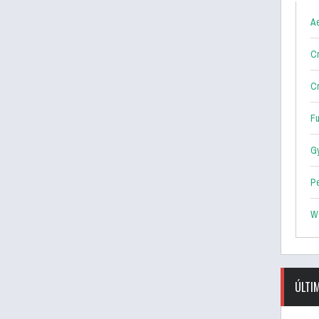
Ae
Cr
Cr
F
G
P
W
ÚLTI