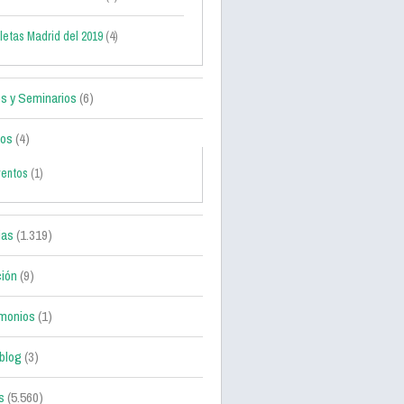
letas Madrid del 2019
(4)
s y Seminarios
(6)
tos
(4)
ventos
(1)
ias
(1.319)
ción
(9)
monios
(1)
blog
(3)
s
(5.560)