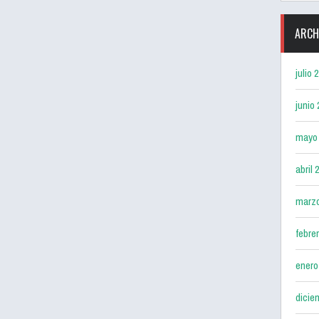
ARCH
julio 
junio
mayo
abril 
marz
febre
enero
dicie