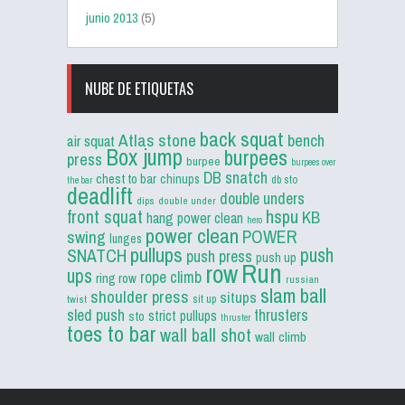
junio 2013
(5)
NUBE DE ETIQUETAS
back squat
Atlas stone
bench
air squat
Box jump
burpees
press
burpee
burpees over
DB snatch
chest to bar
chinups
db sto
the bar
deadlift
double unders
dips
double under
front squat
hspu
KB
hang power clean
hero
power clean
POWER
swing
lunges
pullups
push
SNATCH
push press
push up
Run
row
ups
rope climb
ring row
russian
slam ball
shoulder press
situps
sit up
twist
sled push
thrusters
strict pullups
sto
thruster
toes to bar
wall ball shot
wall climb