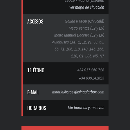
28028 - Madrid (España)
ver mapa de situación
ACCESOS
Salida 6 M-30 (C/ Alcalá)
Metro Ventas (L2 y L5)
Metro Manuel Becerra (L2 y L6)
Autobuses EMT 2, 12, 21, 38, 53,
56, 71, 106, 110, 143, 146, 156,
210, C1, L06, N5, N7
TELÉFONO
+34 917 250 728
+34 639141823
E-MAIL
madrid@crossfitsingularbox.com
HORARIOS
Ver horarios y reservas