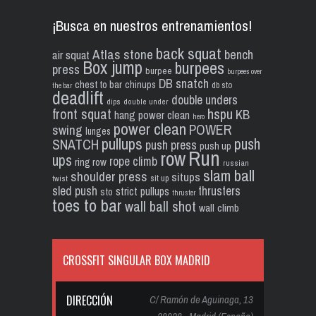
¡Busca en nuestros entrenamientos!
back squat
Atlas stone
bench
air squat
Box jump
burpees
press
burpee
burpees over
DB snatch
chest to bar
chinups
db sto
the bar
deadlift
double unders
dips
double under
front squat
hspu
KB
hang power clean
hero
power clean
POWER
swing
lunges
pullups
push
SNATCH
push press
push up
Run
row
ups
rope climb
ring row
russian
slam ball
shoulder press
situps
sit up
twist
sled push
thrusters
strict pullups
sto
thruster
toes to bar
wall ball shot
wall climb
CROSSFIT SINGULAR BOX MADRID
DIRECCIÓN
C/ Ramón de Aguinaga, 13