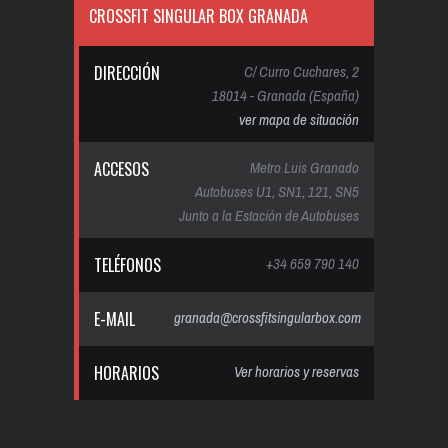
CROSSFIT SINGULAR BOX GRANADA
DIRECCIÓN
C/ Curro Cuchares, 2
18014 - Granada (España)
ver mapa de situación
ACCESOS
Metro Luis Granado
Autobuses U1, SN1, 121, SN5
Junto a la Estación de Autobuses
TELÉFONOS
+34 659 790 140
E-MAIL
granada@crossfitsingularbox.com
HORARIOS
Ver horarios y reservas