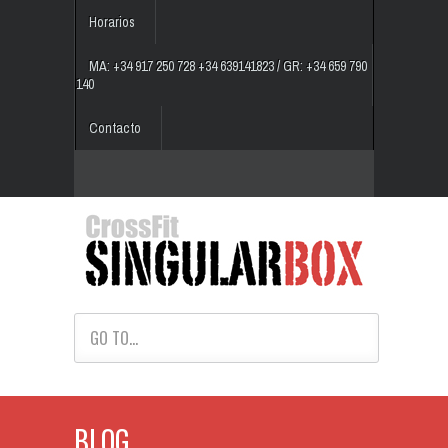
Horarios
MA: +34 917 250 728 +34 639141823 / GR: +34 659 790
140
Contacto
GO TO...
BLOG