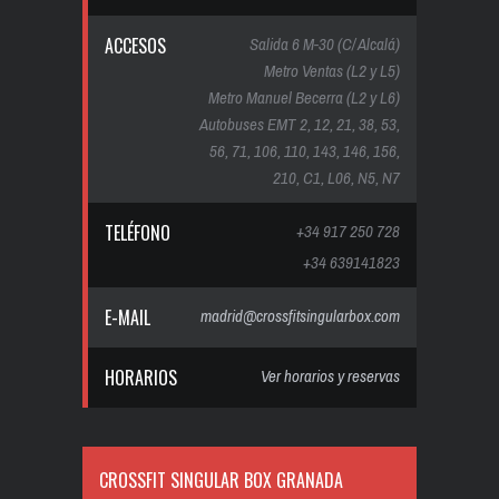
ACCESOS
Salida 6 M-30 (C/ Alcalá)
Metro Ventas (L2 y L5)
Metro Manuel Becerra (L2 y L6)
Autobuses EMT 2, 12, 21, 38, 53,
56, 71, 106, 110, 143, 146, 156,
210, C1, L06, N5, N7
TELÉFONO
+34 917 250 728
+34 639141823
E-MAIL
madrid@crossfitsingularbox.com
HORARIOS
Ver horarios y reservas
CROSSFIT SINGULAR BOX GRANADA