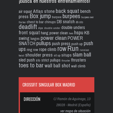
¡Busca en nuestros entrenamientos!
back squat
Atlas stone
bench
air squat
Box jump
burpees
press
burpee
burpees over
DB snatch
chest to bar
chinups
db sto
the bar
deadlift
double unders
dips
double under
front squat
hspu
KB
hang power clean
hero
power clean
POWER
swing
lunges
pullups
push
SNATCH
push press
push up
Run
row
ups
rope climb
ring row
russian
slam ball
shoulder press
situps
sit up
twist
sled push
thrusters
strict pullups
sto
thruster
toes to bar
wall ball shot
wall climb
CROSSFIT SINGULAR BOX MADRID
DIRECCIÓN
C/ Ramón de Aguinaga, 13
28028 - Madrid (España)
ver mapa de situación