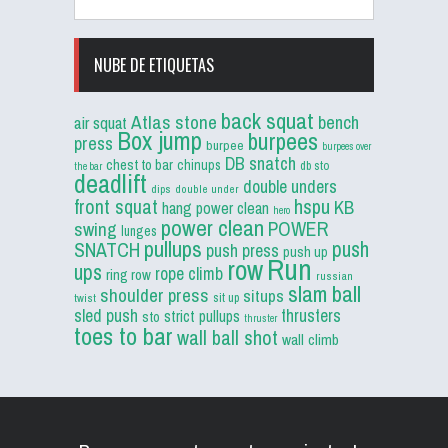
NUBE DE ETIQUETAS
back squat
Atlas stone
bench
air squat
Box jump
burpees
press
burpee
burpees over
DB snatch
chest to bar
chinups
db sto
the bar
deadlift
double unders
dips
double under
front squat
hspu
KB
hang power clean
hero
power clean
POWER
swing
lunges
pullups
push
SNATCH
push press
push up
Run
row
ups
rope climb
ring row
russian
slam ball
shoulder press
situps
sit up
twist
sled push
thrusters
strict pullups
sto
thruster
toes to bar
wall ball shot
wall climb