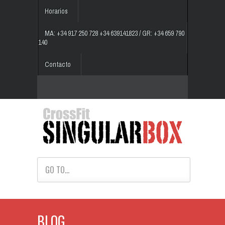
Horarios
MA: +34 917 250 728 +34 639141823 / GR: +34 659 790
140
Contacto
GO TO...
BLOG