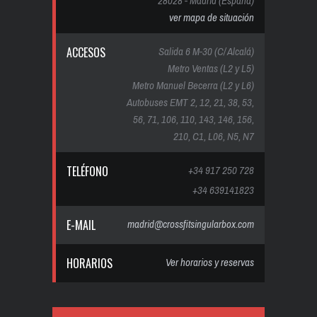
28028 - Madrid (España)
ver mapa de situación
ACCESOS
Salida 6 M-30 (C/ Alcalá)
Metro Ventas (L2 y L5)
Metro Manuel Becerra (L2 y L6)
Autobuses EMT 2, 12, 21, 38, 53,
56, 71, 106, 110, 143, 146, 156,
210, C1, L06, N5, N7
TELÉFONO
+34 917 250 728
+34 639141823
E-MAIL
madrid@crossfitsingularbox.com
HORARIOS
Ver horarios y reservas