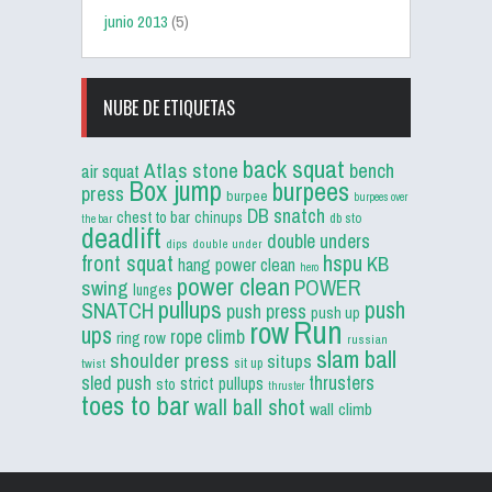
junio 2013
(5)
NUBE DE ETIQUETAS
back squat
Atlas stone
bench
air squat
Box jump
burpees
press
burpee
burpees over
DB snatch
chest to bar
chinups
db sto
the bar
deadlift
double unders
dips
double under
front squat
hspu
KB
hang power clean
hero
power clean
POWER
swing
lunges
pullups
push
SNATCH
push press
push up
Run
row
ups
rope climb
ring row
russian
slam ball
shoulder press
situps
sit up
twist
sled push
thrusters
strict pullups
sto
thruster
toes to bar
wall ball shot
wall climb