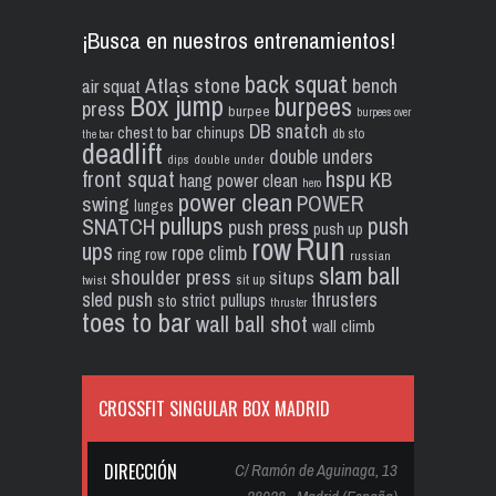
¡Busca en nuestros entrenamientos!
back squat
Atlas stone
bench
air squat
Box jump
burpees
press
burpee
burpees over
DB snatch
chest to bar
chinups
db sto
the bar
deadlift
double unders
dips
double under
front squat
hspu
KB
hang power clean
hero
power clean
POWER
swing
lunges
pullups
push
SNATCH
push press
push up
Run
row
ups
rope climb
ring row
russian
slam ball
shoulder press
situps
sit up
twist
sled push
thrusters
strict pullups
sto
thruster
toes to bar
wall ball shot
wall climb
CROSSFIT SINGULAR BOX MADRID
DIRECCIÓN
C/ Ramón de Aguinaga, 13