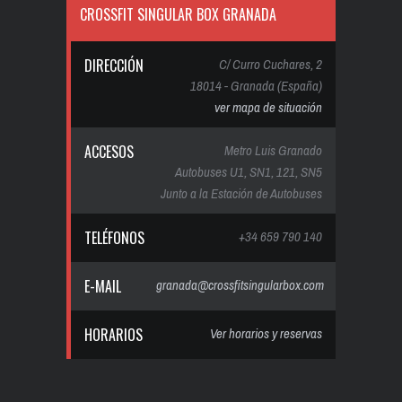
CROSSFIT SINGULAR BOX GRANADA
DIRECCIÓN
C/ Curro Cuchares, 2
18014 - Granada (España)
ver mapa de situación
ACCESOS
Metro Luis Granado
Autobuses U1, SN1, 121, SN5
Junto a la Estación de Autobuses
TELÉFONOS
+34 659 790 140
E-MAIL
granada@crossfitsingularbox.com
HORARIOS
Ver horarios y reservas