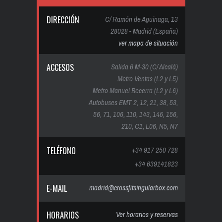
DIRECCIÓN
C/ Ramón de Aguinaga, 13
28028 - Madrid (España)
ver mapa de situación
ACCESOS
Salida 6 M-30 (C/ Alcalá)
Metro Ventas (L2 y L5)
Metro Manuel Becerra (L2 y L6)
Autobuses EMT 2, 12, 21, 38, 53,
56, 71, 106, 110, 143, 146, 156,
210, C1, L06, N5, N7
TELÉFONO
+34 917 250 728
+34 639141823
E-MAIL
madrid@crossfitsingularbox.com
HORARIOS
Ver horarios y reservas