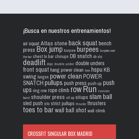
¡Busca en nuestros entrenamientos!
back squat
Atlas stone
bench
air squat
Box jump
burpees
press
burpee
burpees over
DB snatch
chest to bar
chinups
db sto
the bar
deadlift
double unders
dips
double under
front squat
hspu
KB
hang power clean
hero
power clean
POWER
swing
lunges
pullups
push
SNATCH
push press
push up
Run
row
ups
rope climb
ring row
russian
slam ball
shoulder press
situps
sit up
twist
sled push
thrusters
strict pullups
sto
thruster
toes to bar
wall ball shot
wall climb
CROSSFIT SINGULAR BOX MADRID