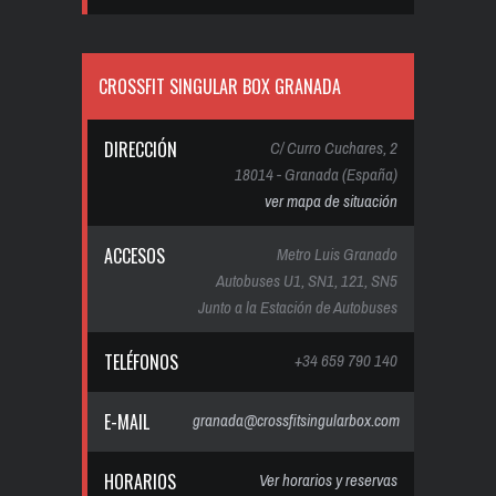
CROSSFIT SINGULAR BOX GRANADA
DIRECCIÓN
C/ Curro Cuchares, 2
18014 - Granada (España)
ver mapa de situación
ACCESOS
Metro Luis Granado
Autobuses U1, SN1, 121, SN5
Junto a la Estación de Autobuses
TELÉFONOS
+34 659 790 140
E-MAIL
granada@crossfitsingularbox.com
HORARIOS
Ver horarios y reservas