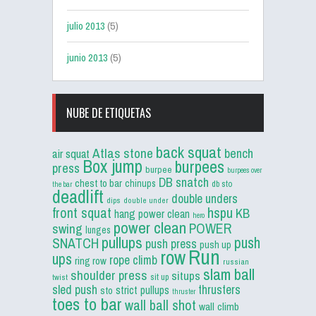
julio 2013
(5)
junio 2013
(5)
NUBE DE ETIQUETAS
back squat
Atlas stone
bench
air squat
Box jump
burpees
press
burpee
burpees over
DB snatch
chest to bar
chinups
db sto
the bar
deadlift
double unders
dips
double under
front squat
hspu
KB
hang power clean
hero
power clean
POWER
swing
lunges
pullups
push
SNATCH
push press
push up
Run
row
ups
rope climb
ring row
russian
slam ball
shoulder press
situps
sit up
twist
sled push
thrusters
strict pullups
sto
thruster
toes to bar
wall ball shot
wall climb