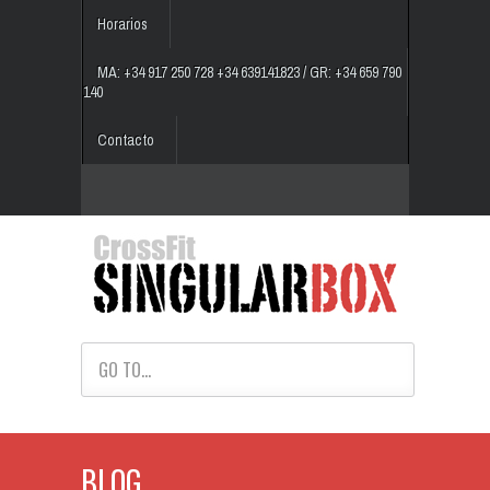
Horarios
MA: +34 917 250 728 +34 639141823 / GR: +34 659 790
140
Contacto
GO TO...
BLOG