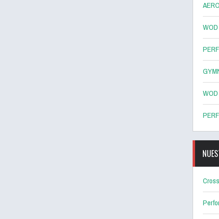
AERO
WOD 8
PERF
GYMN
WOD 7
PERF
NUES
Cross
Perf