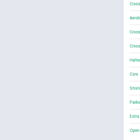
Cross
Aerob
Cross
Cross
Halter
Core
Stret
Parko
Extra
Open