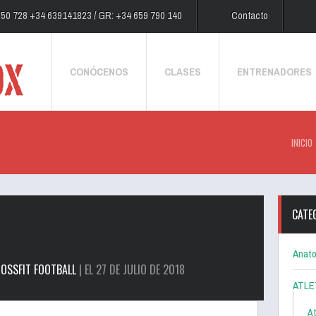
250 728 +34 639141823 / GR: +34 659 790 140
Contacto
CONÓCENOS
CLASES
ENTRENADORES
INICIO
CATE
Anato
OSSFIT FOOTBALL
| EL 27 DE JULIO DE 2018
ATLE
At