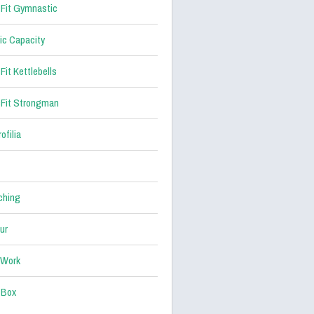
Fit Gymnastic
ic Capacity
Fit Kettlebells
Fit Strongman
ofilia
ching
ur
 Work
 Box