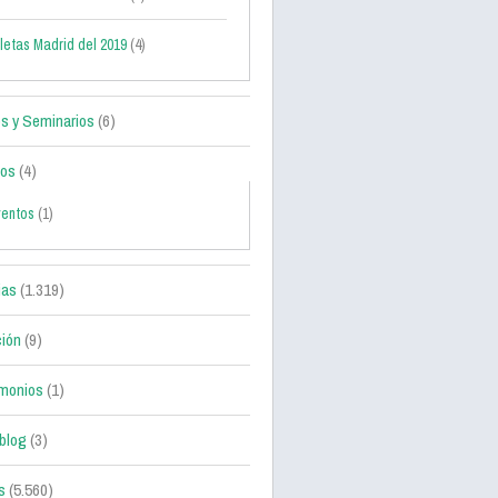
letas Madrid del 2019
(4)
s y Seminarios
(6)
tos
(4)
ventos
(1)
ias
(1.319)
ción
(9)
monios
(1)
blog
(3)
s
(5.560)