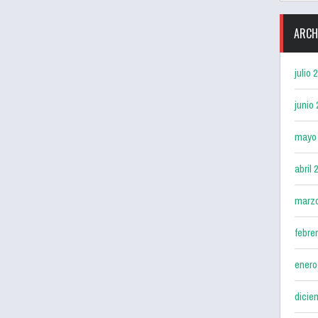
ARCH
julio 
junio
mayo
abril 
marz
febre
enero
dicie