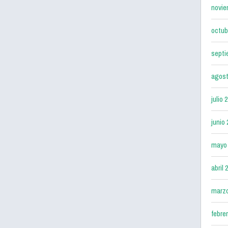
novie
octub
septi
agost
julio 
junio
mayo
abril 
marz
febre