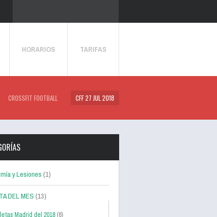
HORARIOS
TARIFAS
CROSSFIT FOOTBALL
CFF 27 JUL 2018
GORÍAS
mía y Lesiones
(1)
TA DEL MES
(13)
letas Madrid del 2018
(6)