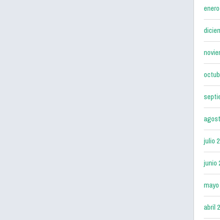
enero
dicie
novie
octub
septi
agost
julio 
junio
mayo
abril 