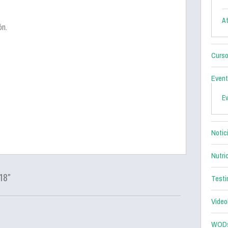
At
ón.
Curso
Even
E
Notic
Nutri
18"
Testi
Video
WOD