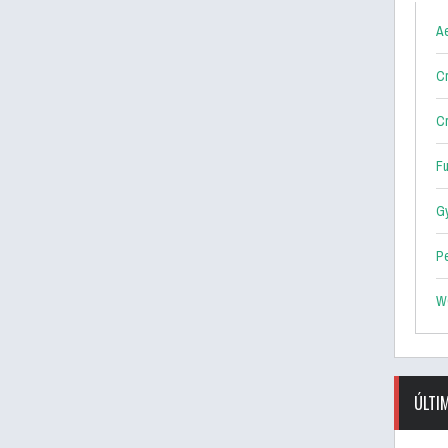
Ae
Cr
Cr
F
G
P
W
ÚLTI