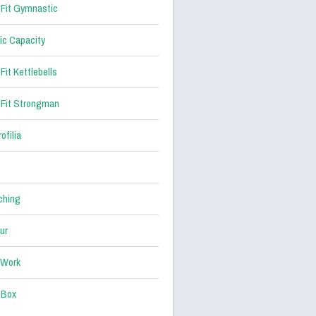
Fit Gymnastic
ic Capacity
Fit Kettlebells
Fit Strongman
ofilia
ching
ur
 Work
 Box