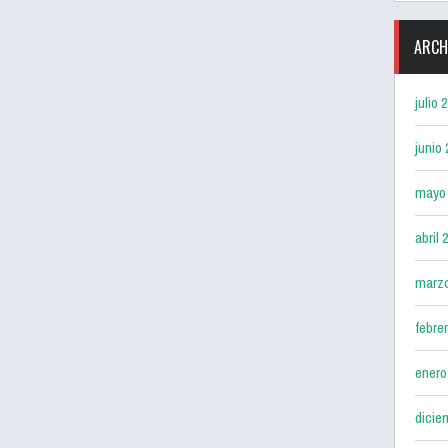
ARCH
julio 
junio
mayo
abril 
marz
febre
enero
dicie