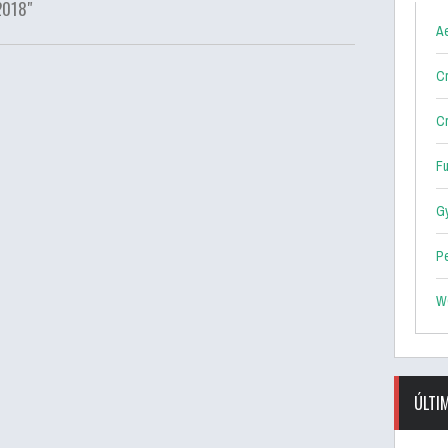
2018"
Ae
Cr
Cr
F
G
P
W
ÚLTI