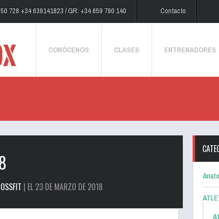
250 728 +34 639141823 / GR: +34 659 790 140
Contacto
CONÓCENOS
CLASES
ENTRENADORES
CATE
8
Anato
OSSFIT
| EL 23 DE MARZO DE 2018
ATLE
At