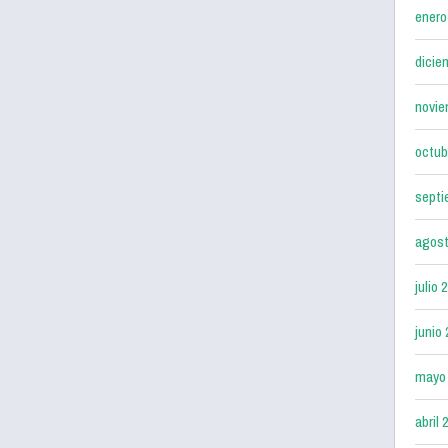
enero
dicie
novie
octub
septi
agost
julio 
junio
mayo
abril 