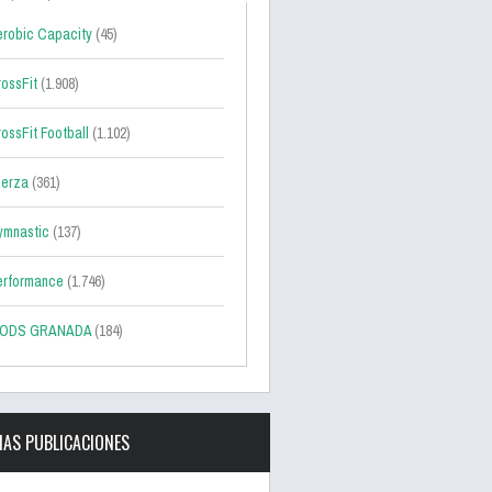
robic Capacity
(45)
ossFit
(1.908)
ossFit Football
(1.102)
uerza
(361)
ymnastic
(137)
erformance
(1.746)
ODS GRANADA
(184)
MAS PUBLICACIONES