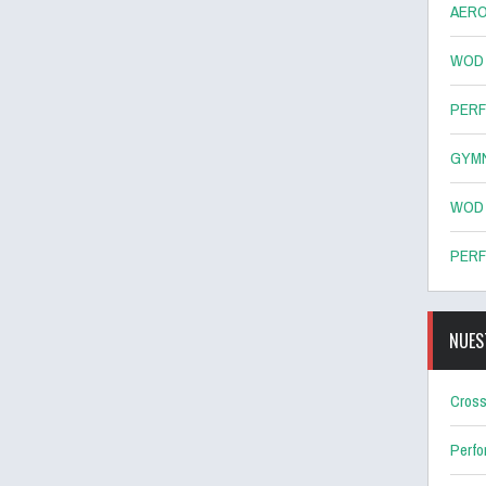
AERO
WOD 8
PERF
GYMN
WOD 7
PERF
NUES
Cross
Perf