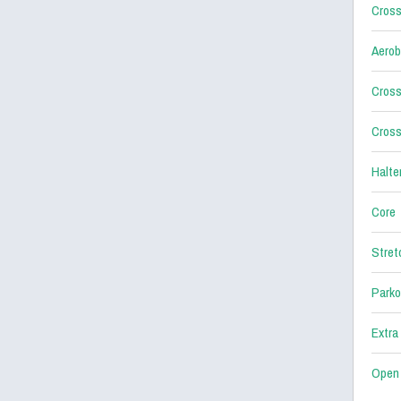
Cross
Aerob
Cross
Cross
Halter
Core
Stret
Parko
Extra
Open