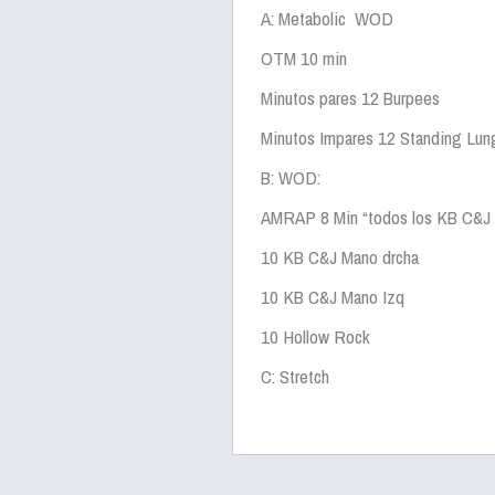
A: Metabolic WOD
OTM 10 min
Minutos pares 12 Burpees
Minutos Impares 12 Standing Lun
B: WOD:
AMRAP 8 Min “todos los KB C&J
10 KB C&J Mano drcha
10 KB C&J Mano Izq
10 Hollow Rock
C: Stretch