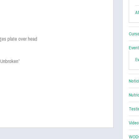
At
Curso
ges plate over head
Even
E
 Unbroken”
Notic
Nutri
Testi
Video
WOD