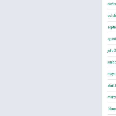
novie
octub
septi
agost
julio 
junio
mayo
abril 
marz
febre