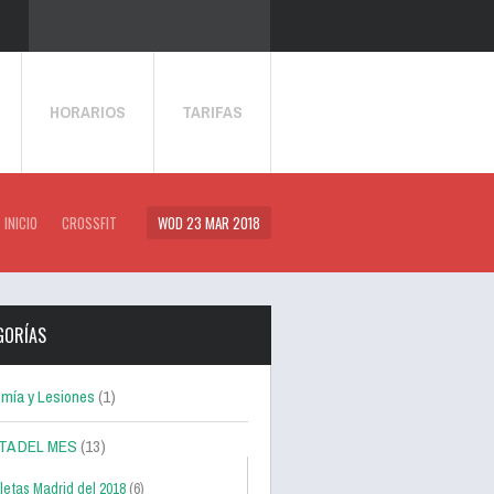
HORARIOS
TARIFAS
INICIO
CROSSFIT
WOD 23 MAR 2018
GORÍAS
mía y Lesiones
(1)
TA DEL MES
(13)
letas Madrid del 2018
(6)