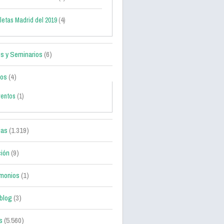
letas Madrid del 2019
(4)
s y Seminarios
(6)
tos
(4)
ventos
(1)
ias
(1.319)
ción
(9)
monios
(1)
blog
(3)
s
(5.560)