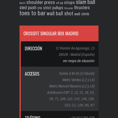
slam ball
shoulder press
situps
sit up
twist
sled push
thrusters
strict pullups
sto
thruster
toes to bar
wall ball shot
wall climb
CROSSFIT SINGULAR BOX MADRID
DIRECCIÓN
C/ Ramón de Aguinaga, 13
28028 - Madrid (España)
ver mapa de situación
ACCESOS
Salida 6 M-30 (C/ Alcalá)
Metro Ventas (L2 y L5)
Metro Manuel Becerra (L2 y L6)
Autobuses EMT 2, 12, 21, 38, 53,
56, 71, 106, 110, 143, 146, 156,
210, C1, L06, N5, N7
+34 917 250 728