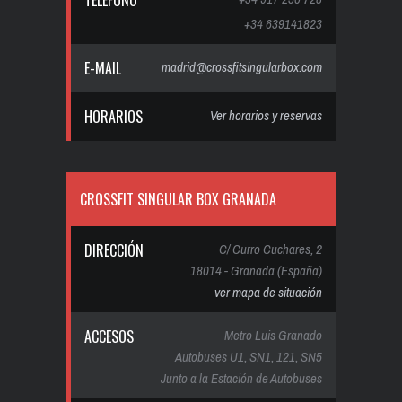
TELÉFONO
+34 639141823
E-MAIL
madrid@crossfitsingularbox.com
HORARIOS
Ver horarios y reservas
CROSSFIT SINGULAR BOX GRANADA
DIRECCIÓN
C/ Curro Cuchares, 2
18014 - Granada (España)
ver mapa de situación
ACCESOS
Metro Luis Granado
Autobuses U1, SN1, 121, SN5
Junto a la Estación de Autobuses