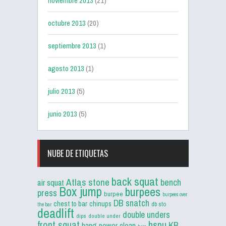
noviembre 2013
(21)
octubre 2013
(20)
septiembre 2013
(1)
agosto 2013
(1)
julio 2013
(5)
junio 2013
(5)
NUBE DE ETIQUETAS
back squat
Atlas stone
bench
air squat
Box jump
burpees
press
burpee
burpees over
DB snatch
chest to bar
chinups
db sto
the bar
deadlift
double unders
dips
double under
front squat
hspu
KB
hang power clean