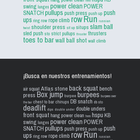
hero
power clean
POWER
swing
lunges
pullups
push
SNATCH
push press
push up
Run
row
ups
rope climb
ring row
russian
slam ball
shoulder press
situps
sit up
twist
sled push
thrusters
strict pullups
sto
thruster
toes to bar
wall ball shot
wall climb
¡Busca en nuestros entrenamientos!
back squat
Atlas stone
bench
air squat
Box jump
burpees
press
burpee
burpees over
DB snatch
chest to bar
chinups
db sto
the bar
deadlift
double unders
dips
double under
front squat
hspu
KB
hang power clean
hero
power clean
POWER
swing
lunges
pullups
push
SNATCH
push press
push up
Run
row
ups
rope climb
ring row
russian