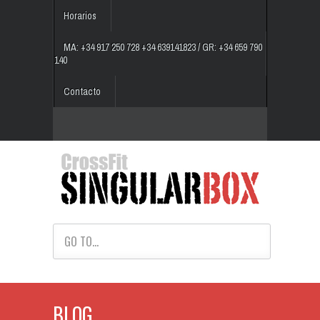
Horarios
MA: +34 917 250 728 +34 639141823 / GR: +34 659 790
140
Contacto
GO TO...
BLOG