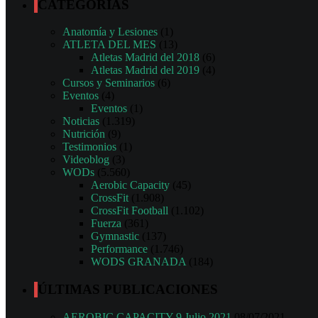
CATEGORÍAS
Anatomía y Lesiones
(1)
ATLETA DEL MES
(13)
Atletas Madrid del 2018
(6)
Atletas Madrid del 2019
(4)
Cursos y Seminarios
(6)
Eventos
(4)
Eventos
(1)
Noticias
(1.319)
Nutrición
(9)
Testimonios
(1)
Videoblog
(3)
WODs
(5.560)
Aerobic Capacity
(45)
CrossFit
(1.908)
CrossFit Football
(1.102)
Fuerza
(361)
Gymnastic
(137)
Performance
(1.746)
WODS GRANADA
(184)
ÚLTIMAS PUBLICACIONES
AEROBIC CAPACITY 9 Julio 2021
08/07/2021