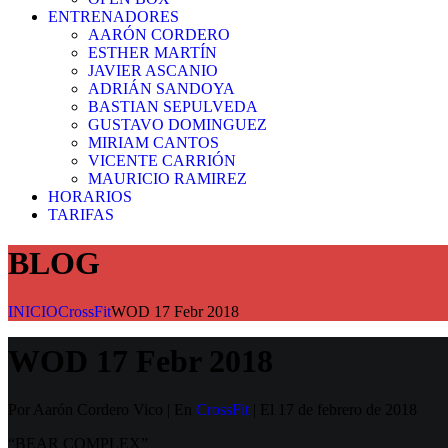
ENTRENADORES
AARÓN CORDERO
ESTHER MARTÍN
JAVIER ASCANIO
ADRIÁN SANDOYA
BASTIAN SEPULVEDA
GUSTAVO DOMINGUEZ
MIRIAM CANTOS
VICENTE CARRIÓN
MAURICIO RAMIREZ
HORARIOS
TARIFAS
BLOG
INICIO
CrossFit
WOD 17 Febr 2018
WOD 17 Febr 2018
Por Aarón Cordero Vico | En
CrossFit
| El 17 de febrero de 2018
“BEAR COMPLEX”