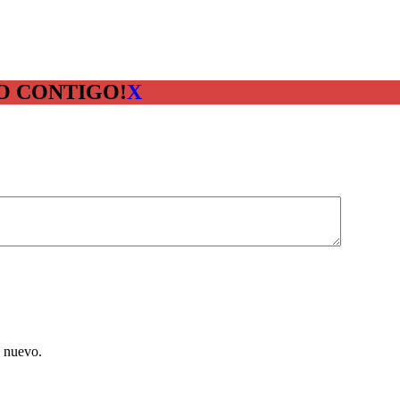
O CONTIGO!
X
e nuevo.