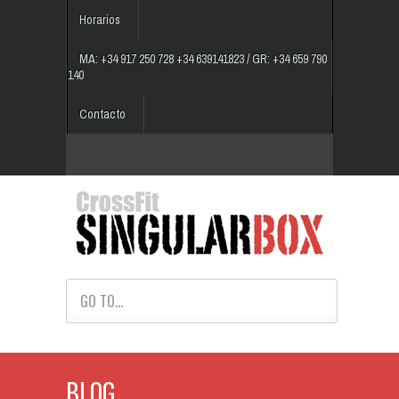
Horarios
MA: +34 917 250 728 +34 639141823 / GR: +34 659 790
140
Contacto
GO TO...
BLOG