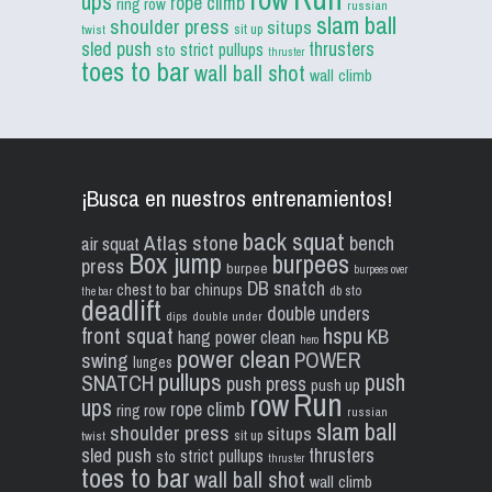
ups
rope climb
ring row
russian
slam ball
shoulder press
situps
sit up
twist
sled push
thrusters
strict pullups
sto
thruster
toes to bar
wall ball shot
wall climb
¡Busca en nuestros entrenamientos!
back squat
Atlas stone
bench
air squat
Box jump
burpees
press
burpee
burpees over
DB snatch
chest to bar
chinups
db sto
the bar
deadlift
double unders
dips
double under
front squat
hspu
KB
hang power clean
hero
power clean
POWER
swing
lunges
pullups
push
SNATCH
push press
push up
Run
row
ups
rope climb
ring row
russian
slam ball
shoulder press
situps
sit up
twist
sled push
thrusters
strict pullups
sto
thruster
toes to bar
wall ball shot
wall climb