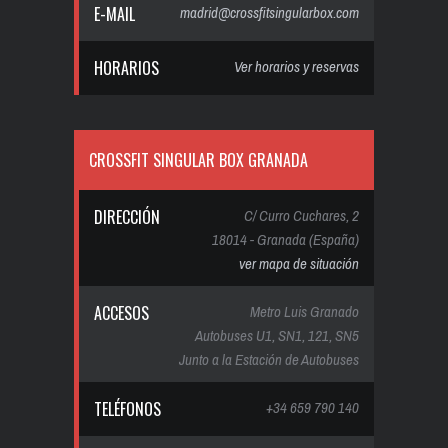
E-MAIL
madrid@crossfitsingularbox.com
HORARIOS
Ver horarios y reservas
CROSSFIT SINGULAR BOX GRANADA
DIRECCIÓN
C/ Curro Cuchares, 2
18014 - Granada (España)
ver mapa de situación
ACCESOS
Metro Luis Granado
Autobuses U1, SN1, 121, SN5
Junto a la Estación de Autobuses
TELÉFONOS
+34 659 790 140