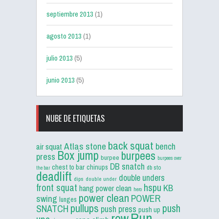
septiembre 2013
(1)
agosto 2013
(1)
julio 2013
(5)
junio 2013
(5)
NUBE DE ETIQUETAS
back squat
Atlas stone
bench
air squat
Box jump
burpees
press
burpee
burpees over
DB snatch
chest to bar
chinups
db sto
the bar
deadlift
double unders
dips
double under
front squat
hspu
KB
hang power clean
hero
power clean
POWER
swing
lunges
pullups
push
SNATCH
push press
push up
Run
row