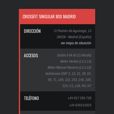
CROSSFIT SINGULAR BOX MADRID
DIRECCIÓN
C/ Ramón de Aguinaga, 13
28028 - Madrid (España)
ver mapa de situación
ACCESOS
Salida 6 M-30 (C/ Alcalá)
Metro Ventas (L2 y L5)
Metro Manuel Becerra (L2 y L6)
Autobuses EMT 2, 12, 21, 38, 53,
56, 71, 106, 110, 143, 146, 156,
210, C1, L06, N5, N7
TELÉFONO
+34 917 250 728
+34 639141823