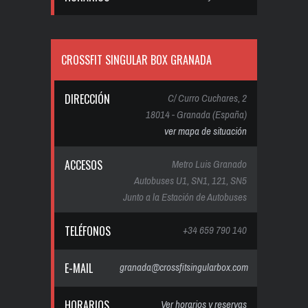
CROSSFIT SINGULAR BOX GRANADA
DIRECCIÓN
C/ Curro Cuchares, 2
18014 - Granada (España)
ver mapa de situación
ACCESOS
Metro Luis Granado
Autobuses U1, SN1, 121, SN5
Junto a la Estación de Autobuses
TELÉFONOS
+34 659 790 140
E-MAIL
granada@crossfitsingularbox.com
HORARIOS
Ver horarios y reservas