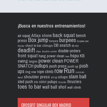
¡Busca en nuestros entrenamientos!
back squat
Atlas stone
bench
air squat
Box jump
burpees
press
burpee
burpees over
DB snatch
chest to bar
chinups
db sto
the bar
deadlift
double unders
dips
double under
front squat
hspu
KB
hang power clean
hero
power clean
POWER
swing
lunges
pullups
push
SNATCH
push press
push up
Run
row
ups
rope climb
ring row
russian
slam ball
shoulder press
situps
sit up
twist
sled push
thrusters
strict pullups
sto
thruster
toes to bar
wall ball shot
wall climb
CROSSFIT SINGULAR BOX MADRID