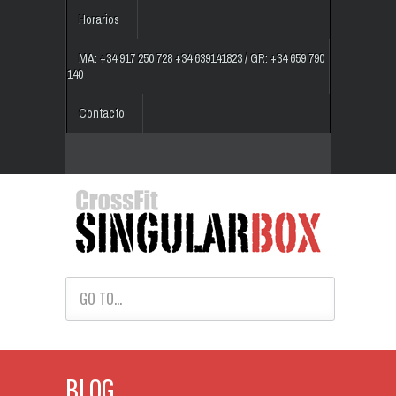
Horarios
MA: +34 917 250 728 +34 639141823 / GR: +34 659 790
140
Contacto
GO TO...
BLOG