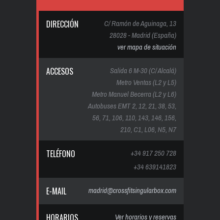
DIRECCIÓN
C/ Ramón de Aguinaga, 13
28028 - Madrid (España)
ver mapa de situación
ACCESOS
Salida 6 M-30 (C/ Alcalá)
Metro Ventas (L2 y L5)
Metro Manuel Becerra (L2 y L6)
Autobuses EMT 2, 12, 21, 38, 53,
56, 71, 106, 110, 143, 146, 156,
210, C1, L06, N5, N7
TELÉFONO
+34 917 250 728
+34 639141823
E-MAIL
madrid@crossfitsingularbox.com
HORARIOS
Ver horarios y reservas