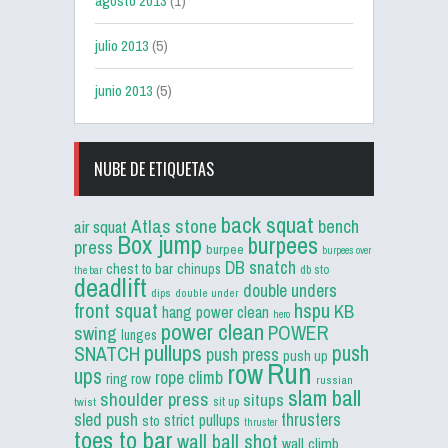
agosto 2013
(1)
julio 2013
(5)
junio 2013
(5)
NUBE DE ETIQUETAS
back squat
Atlas stone
bench
air squat
Box jump
burpees
press
burpee
burpees over
DB snatch
chest to bar
chinups
db sto
the bar
deadlift
double unders
dips
double under
front squat
hspu
KB
hang power clean
hero
power clean
POWER
swing
lunges
pullups
push
SNATCH
push press
push up
Run
row
ups
rope climb
ring row
russian
slam ball
shoulder press
situps
sit up
twist
sled push
thrusters
strict pullups
sto
thruster
toes to bar
wall ball shot
wall climb