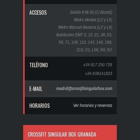
ACCESOS
Salida 6 M-30 (C/ Alcalá)
Metro Ventas (L2 y L5)
Metro Manuel Becerra (L2 y L6)
Autobuses EMT 2, 12, 21, 38, 53,
56, 71, 106, 110, 143, 146, 156,
210, C1, L06, N5, N7
TELÉFONO
+34 917 250 728
+34 639141823
E-MAIL
madrid@crossfitsingularbox.com
HORARIOS
Ver horarios y reservas
CROSSFIT SINGULAR BOX GRANADA