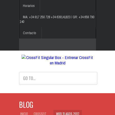
Horarios
MA: +34 917 250 728 +34 639141823 / GR: +34 659 790
140
Contacto
GO TO...
BLOG
INICIO
CROSSFIT
WOD 11 AGOS 2017