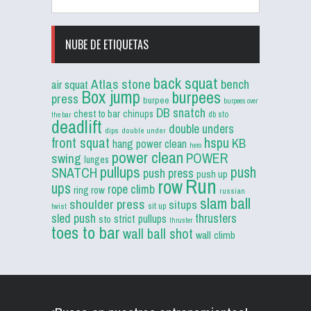
NUBE DE ETIQUETAS
back squat
Atlas stone
bench
air squat
Box jump
burpees
press
burpee
burpees over
DB snatch
chest to bar
chinups
db sto
the bar
deadlift
double unders
dips
double under
front squat
hspu
KB
hang power clean
hero
power clean
POWER
swing
lunges
pullups
push
SNATCH
push press
push up
Run
row
ups
rope climb
ring row
russian
slam ball
shoulder press
situps
sit up
twist
sled push
thrusters
strict pullups
sto
thruster
toes to bar
wall ball shot
wall climb