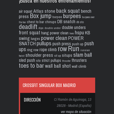
¡Busca en nuestros entrenamientos!
back squat
Atlas stone
bench
air squat
Box jump
burpees
press
burpee
burpees over
DB snatch
chest to bar
chinups
db sto
the bar
deadlift
double unders
dips
double under
front squat
hspu
KB
hang power clean
hero
power clean
POWER
swing
lunges
pullups
push
SNATCH
push press
push up
Run
row
ups
rope climb
ring row
russian
slam ball
shoulder press
situps
sit up
twist
sled push
thrusters
strict pullups
sto
thruster
toes to bar
wall ball shot
wall climb
CROSSFIT SINGULAR BOX MADRID
DIRECCIÓN
C/ Ramón de Aguinaga, 13
28028 - Madrid (España)
ver mapa de situación