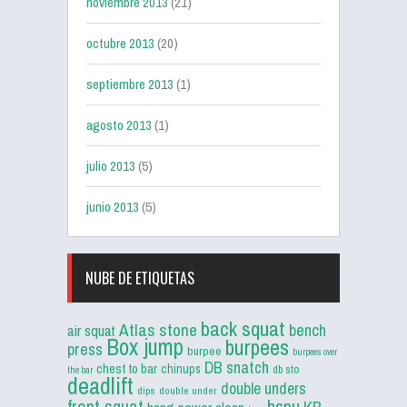
noviembre 2013
(21)
octubre 2013
(20)
septiembre 2013
(1)
agosto 2013
(1)
julio 2013
(5)
junio 2013
(5)
NUBE DE ETIQUETAS
back squat
Atlas stone
bench
air squat
Box jump
burpees
press
burpee
burpees over
DB snatch
chest to bar
chinups
db sto
the bar
deadlift
double unders
dips
double under
front squat
hspu