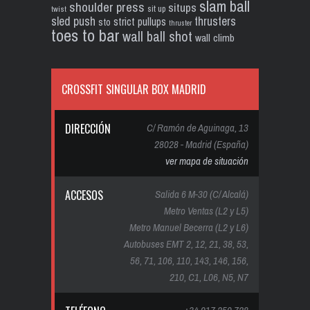
slam ball
shoulder press
situps
sit up
twist
sled push
thrusters
strict pullups
sto
thruster
toes to bar
wall ball shot
wall climb
CROSSFIT SINGULAR BOX MADRID
DIRECCIÓN
C/ Ramón de Aguinaga, 13
28028 - Madrid (España)
ver mapa de situación
ACCESOS
Salida 6 M-30 (C/ Alcalá)
Metro Ventas (L2 y L5)
Metro Manuel Becerra (L2 y L6)
Autobuses EMT 2, 12, 21, 38, 53,
56, 71, 106, 110, 143, 146, 156,
210, C1, L06, N5, N7