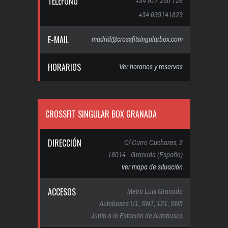
TELÉFONO
+34 917 250 728
+34 639141823
E-MAIL
madrid@crossfitsingularbox.com
HORARIOS
Ver horarios y reservas
CROSSFIT SINGULAR BOX GRANADA
DIRECCIÓN
C/ Curro Cuchares, 2
18014 - Granada (España)
ver mapa de situación
ACCESOS
Metro Luis Granado
Autobuses U1, SN1, 121, SN5
Junto a la Estación de Autobuses