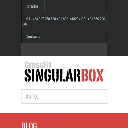
Horarios
MA: +34 917 250 728 +34 639141823 / GR: +34 659 790
140
Contacto
GO TO...
BLOG