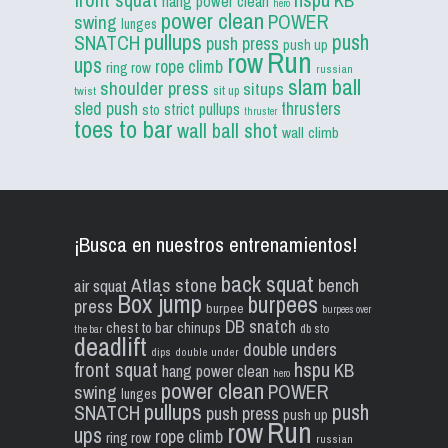
KB
hang power clean
hero
power clean
POWER
swing
lunges
pullups
push
SNATCH
push press
push up
Run
row
ups
rope climb
ring row
russian
slam ball
shoulder press
situps
sit up
twist
sled push
thrusters
strict pullups
sto
thruster
toes to bar
wall ball shot
wall climb
¡Busca en nuestros entrenamientos!
back squat
Atlas stone
bench
air squat
Box jump
burpees
press
burpee
burpees over
DB snatch
chest to bar
chinups
db sto
the bar
deadlift
double unders
dips
double under
front squat
hspu
KB
hang power clean
hero
power clean
POWER
swing
lunges
pullups
push
SNATCH
push press
push up
Run
row
ups
rope climb
ring row
russian