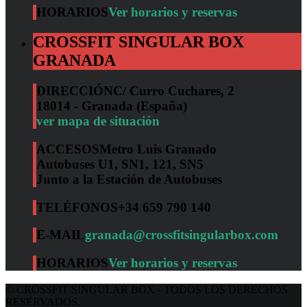
HORARIOS
Ver horarios y reservas
CROSSFIT SINGULAR BOX
GRANADA
DIRECCIÓN
C/ Curro Cuchares, 2
18014 - Granada (España)
ver mapa de situación
ACCESOS
Metro Luis Granado
Autobuses U1, SN1, 121, SN5
Junto a la Estación de Autobuses
TELÉFONOS
+34 659 790 140
E-MAIL
granada@crossfitsingularbox.com
HORARIOS
Ver horarios y reservas
© CROSSFIT SINGULAR BOX - TODOS LOS DERECHOS
RESERVADOS.