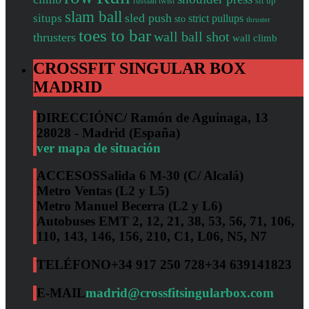
sit up
russian twist
slam ball
sled push
situps
strict pullups
sto
thruster
toes to bar
wall ball shot
thrusters
wall climb
CROSSFIT SINGULAR BOX
MADRID
DIRECCIÓN
C/ Ramón de Aguinaga, 13
28028 - Madrid (España)
ver mapa de situación
ACCESOS
Salida 6 M-30 (C/ Alcalá)
Metro Ventas (L2 y L5)
Metro Manuel Becerra (L2 y L6)
Autobuses EMT 2, 12, 21, 38, 53, 56, 71, 106,
110, 143, 146, 156, 210, C1, L06, N5, N7
TELÉFONO
+34 917 250 728
+34 639141823
E-MAIL
madrid@crossfitsingularbox.com