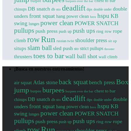
chest to bar
burpee
burpees over the bar
deadlift
DB snatch
double
chinups
db sto
dips
double under
front squat
hspu
KB
unders
hang power clean
hero
power clean
POWER SNATCH
swing
lunges
pullups
push ups
push press
rope
push up
ring row
Run
row
shoulder press
climb
sit up
russian twist
slam ball
sled push
situps
strict pullups
sto
thruster
toes to bar
wall ball shot
thrusters
wall climb
¡Busca en nuestros entrenamientos!
Box
back squat
Atlas stone
bench press
air squat
jump
burpees
chest to bar
burpee
burpees over the bar
deadlift
DB snatch
double
chinups
db sto
dips
double under
front squat
hspu
KB
unders
hang power clean
hero
power clean
POWER SNATCH
swing
lunges
pullups
push ups
push press
rope
push up
ring row
Run
row
shoulder press
climb