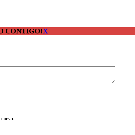
O CONTIGO!
X
e nuevo.