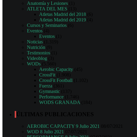
Anatomía y Lesiones
(1)
ATLETA DEL MES
(13)
Atletas Madrid del 2018
(6)
Atletas Madrid del 2019
(4)
Cursos y Seminarios
(6)
Eventos
(4)
Eventos
(1)
Noticias
(1.319)
Nutrición
(9)
Testimonios
(1)
Videoblog
(3)
WODs
(5.560)
Aerobic Capacity
(45)
CrossFit
(1.908)
CrossFit Football
(1.102)
Fuerza
(361)
Gymnastic
(137)
Performance
(1.746)
WODS GRANADA
(184)
ÚLTIMAS PUBLICACIONES
AEROBIC CAPACITY 9 Julio 2021
08/07/2021
WOD 8 Julio 2021
07/07/2021