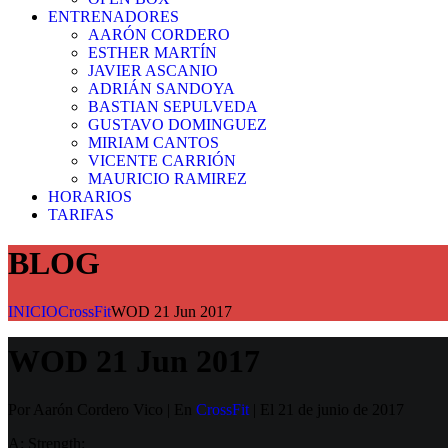
ENTRENADORES
AARÓN CORDERO
ESTHER MARTÍN
JAVIER ASCANIO
ADRIÁN SANDOYA
BASTIAN SEPULVEDA
GUSTAVO DOMINGUEZ
MIRIAM CANTOS
VICENTE CARRIÓN
MAURICIO RAMIREZ
HORARIOS
TARIFAS
BLOG
INICIO
CrossFit
WOD 21 Jun 2017
WOD 21 Jun 2017
Por Aarón Cordero Vico | En
CrossFit
| El 21 de junio de 2017
A: Strength: