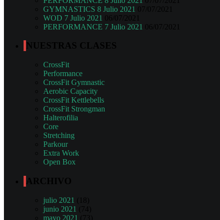
PERFORMANCE 8 Julio 2021
07/07/2021
GYMNASTICS 8 Julio 2021
07/07/2021
WOD 7 Julio 2021
06/07/2021
PERFORMANCE 7 Julio 2021
06/07/2021
NUESTRAS CLASES
CrossFit
Performance
CrossFit Gymnastic
Aerobic Capacity
CrossFit Kettlebells
CrossFit Strongman
Halterofilia
Core
Stretching
Parkour
Extra Work
Open Box
ARCHIVO
julio 2021
(18)
junio 2021
(74)
mayo 2021
(73)