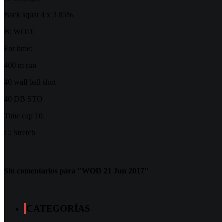
Back squat 4 x 3 85%
B: WOD:
For time:
400 m run
40 wall ball shot
40 DB STO
Time cap 10.
C: Stretch
Sin comentarios para "WOD 21 Jun 2017"
CATEGORÍAS