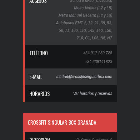
ACCESOS
Salida 6 M-30 (C/ Alcalá)
Metro Ventas (L2 y L5)
Metro Manuel Becerra (L2 y L6)
Autobuses EMT 2, 12, 21, 38, 53,
56, 71, 106, 110, 143, 146, 156,
210, C1, L06, N5, N7
TELÉFONO
+34 917 250 728
+34 639141823
E-MAIL
madrid@crossfitsingularbox.com
HORARIOS
Ver horarios y reservas
CROSSFIT SINGULAR BOX GRANADA
C/ Curro Cuchares, 2