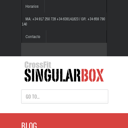
Horarios
MA: +34 917 250 728 +34 639141823 / GR: +34 659 790
140
Contacto
GO TO...
BLOG