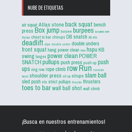
NUBE DE ETIQUETAS
back squat
Atlas stone
bench
air squat
Box jump
burpees
press
burpee
burpees over
DB snatch
chest to bar
chinups
db sto
the bar
deadlift
double unders
dips
double under
front squat
hspu
KB
hang power clean
hero
power clean
POWER
swing
lunges
pullups
push
SNATCH
push press
push up
Run
row
ups
rope climb
ring row
russian
slam ball
shoulder press
situps
sit up
twist
sled push
thrusters
strict pullups
sto
thruster
toes to bar
wall ball shot
wall climb
¡Busca en nuestros entrenamientos!