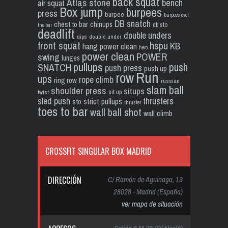
back squat
Atlas stone
bench
air squat
Box jump
burpees
press
burpee
burpees over
DB snatch
chest to bar
chinups
db sto
the bar
deadlift
double unders
dips
double under
front squat
hspu
KB
hang power clean
hero
power clean
POWER
swing
lunges
pullups
push
SNATCH
push press
push up
Run
row
ups
rope climb
ring row
russian
slam ball
shoulder press
situps
sit up
twist
sled push
thrusters
strict pullups
sto
thruster
toes to bar
wall ball shot
wall climb
CROSSFIT SINGULAR BOX MADRID
DIRECCIÓN
C/ Ramón de Aguinaga, 13
28028 - Madrid (España)
ver mapa de situación